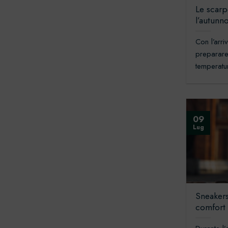
Le scarp
l’autunn
Con l’arri
preparare
temperatur
09
Lug
Sneakers
comfort e