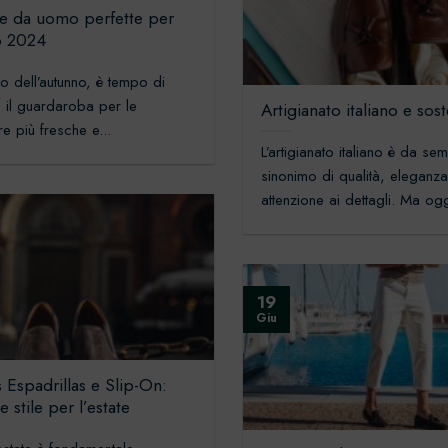
e da uomo perfette per
o 2024
vo dell’autunno, è tempo di
 il guardaroba per le
Artigianato italiano e sost
e più fresche e...
L’artigianato italiano è da se
sinonimo di qualità, eleganz
attenzione ai dettagli. Ma ogg
19
Giu
 Espadrillas e Slip-On:
 stile per l’estate