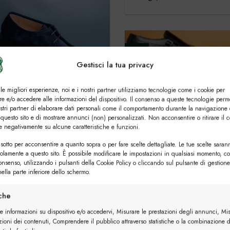
08
Gen
Gestisci la tua privacy
 le migliori esperienze, noi e i nostri partner utilizziamo tecnologie come i cookie per
uomo vintage: un tocco
e e/o accedere alle informazioni del dispositivo. Il consenso a queste tecnologie perm
 tuo guardaroba
ostri partner di elaborare dati personali come il comportamento durante la navigazione 
 questo sito e di mostrare annunci (non) personalizzati. Non acconsentire o ritirare il 
 del vintage non smette mai di
Tendenze scarpe uomo 2
re negativamente su alcune caratteristiche e funzioni.
re. Che sia un cappotto in
tua guida per una guard
sotto per acconsentire a quanto sopra o per fare scelte dettagliate. Le tue scelte saran
ineccepibile
solamente a questo sito. È possibile modificare le impostazioni in qualsiasi momento, c
consenso, utilizzando i pulsanti della Cookie Policy o cliccando sul pulsante di gestione
Il 2025 segna un nuovo capi
ella parte inferiore dello schermo.
stile maschile, dove tradizio
iche
innovazione si...
re informazioni su dispositivo e/o accedervi, Misurare le prestazioni degli annunci, Mi
zioni dei contenuti, Comprendere il pubblico attraverso statistiche o la combinazione d