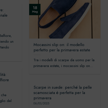
18
re:
Mag
anale
elfiore,
liendo un
Mocassini slip on: il modello
rtando
perfetto per la primavera estate
Tra i modelli di scarpe da uomo per la
primavera estate, i mocassini slip on...
ità:
lfiore
Scarpe in suede: perché la pelle
scamosciata è perfetta per la
à che
primavera
glio del
06/03/2025