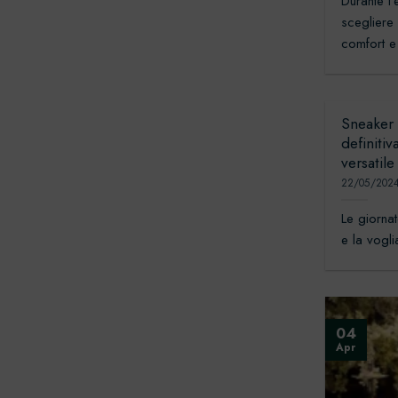
Durante l
scegliere
comfort e 
Sneaker 
definiti
versatile
22/05/202
Le giornat
e la vogli
04
Apr