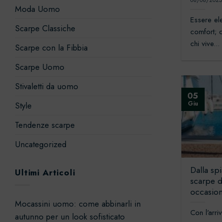
08/08/202
Moda Uomo
Essere el
Scarpe Classiche
comfort; q
chi vive...
Scarpe con la Fibbia
Scarpe Uomo
Stivaletti da uomo
05
Giu
Style
Tendenze scarpe
Uncategorized
Dalla spi
Ultimi Articoli
scarpe d
occasion
Mocassini uomo: come abbinarli in
Con l’arri
autunno per un look sofisticato