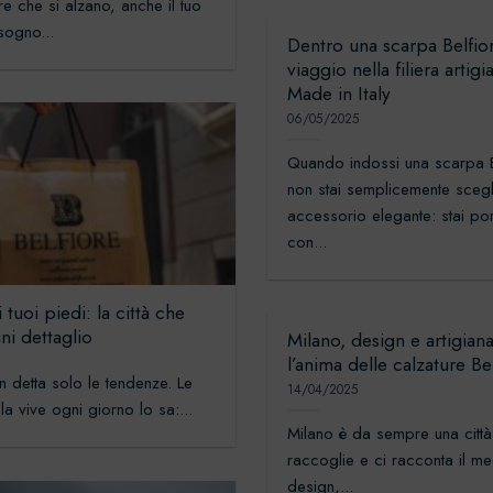
e che si alzano, anche il tuo
isogno...
Dentro una scarpa Belfio
viaggio nella filiera artigi
Made in Italy
06/05/2025
Quando indossi una scarpa B
non stai semplicemente sceg
accessorio elegante: stai po
con...
 tuoi piedi: la città che
ni dettaglio
Milano, design e artigianal
l’anima delle calzature Be
n detta solo le tendenze. Le
14/04/2025
 la vive ogni giorno lo sa:...
Milano è da sempre una citt
raccoglie e ci racconta il me
design,...