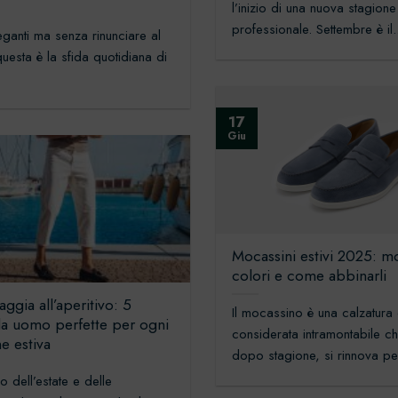
5
l’inizio di una nuova stagione
professionale. Settembre è il.
eganti ma senza rinunciare al
uesta è la sfida quotidiana di
17
Giu
Mocassini estivi 2025: mo
colori e come abbinarli
aggia all’aperitivo: 5
Il mocassino è una calzatura
a uomo perfette per ogni
considerata intramontabile c
e estiva
dopo stagione, si rinnova per
vo dell’estate e delle