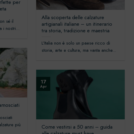
rfette per
eta
Alla scoperta delle calzature
on sé il
artigianali italiane – un itinerario
i nostri...
tra storia, tradizione e maestria
L’Italia non è solo un paese ricco di
storia, arte e cultura, ma vanta anche...
17
Apr
amosciati
osciati
lzature più
Come vestirsi a 50 anni – guida
alle calzature must have