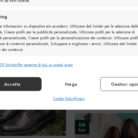
ti da fonti diverse.
23
ing
Ott
e informazioni su dispositivo e/o accedervi, Utilizzare dati limitati per la selezione dell
eare un look elegante con
à, Creare profili per la pubblicità personalizzata, Utilizzare profili per la selezione di
ate
à personalizzata, Creare profili per la personalizzazione dei contenuti, Utilizzare profil
one di contenuti personalizzati, Sviluppare e migliorare i servizi, Utilizzare dati limitati
 classiche sono un elemento
e dei contenuti.
e del guardaroba maschile e
Come creare un look cas
ano l’equilibrio perfetto tra...
stile abbinando le sneake
29 fornitori
Per saperne di più su questi scopi
nalità
Sempr
e combinare dati provenienti da altre fonti di dati, Collegare diversi
Le sneakers sono ormai da 
vi, Identificare i dispositivi in base alle informazioni trasmesse automaticamente.
Accetta
Nega
Gestisci opz
diventate un must-have per c
stile casual...
ire la sicurezza, prevenire e rilevare frodi, correggere
Cookie Policy
Privacy
Sempr
, Erogare e presentare pubblicità e contenuto.
06
Ago