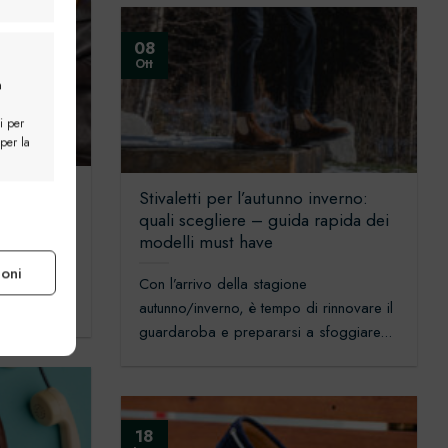
08
Ott
a
i per
 per la
ual con
Stivaletti per l’autunno inverno:
rs
e attivo
quali scegliere – guida rapida dei
modelli must have
tempo
ioni
hi ama lo
Con l’arrivo della stagione
autunno/inverno, è tempo di rinnovare il
e attivo
guardaroba e prepararsi a sfoggiare...
18