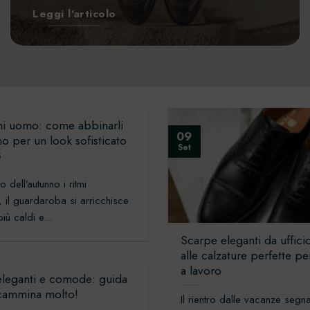
Leggi l'articolo
ni uomo: come abbinarli
09
no per un look sofisticato
Set
5
o dell’autunno i ritmi
 il guardaroba si arricchisce
più caldi e...
Scarpe eleganti da uffici
alle calzature perfette per
a lavoro
eleganti e comode: guida
 cammina molto!
Il rientro dalle vacanze seg