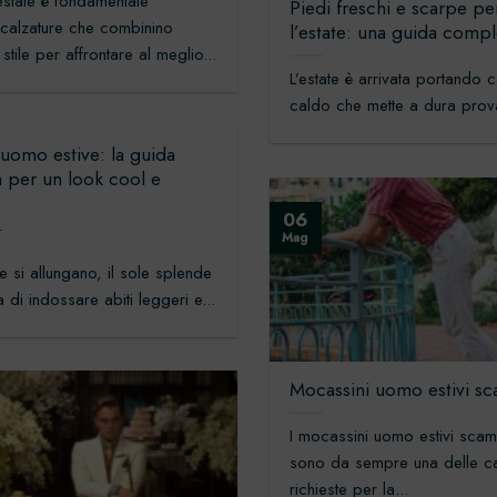
’estate è fondamentale
Piedi freschi e scarpe pe
 calzature che combinino
l’estate: una guida compl
stile per affrontare al meglio...
L’estate è arrivata portando c
caldo che mette a dura prova 
uomo estive: la guida
va per un look cool e
06
4
Mag
e si allungano, il sole splende
a di indossare abiti leggeri e...
Mocassini uomo estivi sc
I mocassini uomo estivi scam
sono da sempre una delle ca
richieste per la...