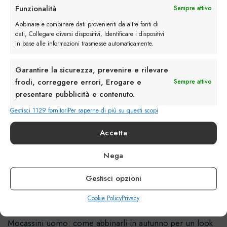
Mocassini
Funzionalità
Sempre attivo
Moda Uomo
Abbinare e combinare dati provenienti da altre fonti di
dati, Collegare diversi dispositivi, Identificare i dispositivi
Scarpe Classiche
in base alle informazioni trasmesse automaticamente.
Scarpe con la Fibbia
Garantire la sicurezza, prevenire e rilevare
frodi, correggere errori, Erogare e
Scarpe Uomo
Sempre attivo
presentare pubblicità e contenuto.
Stivaletti da uomo
Gestisci 1129 fornitori
Per saperne di più su questi scopi
Style
Accetta
Tendenze scarpe
Nega
Uncategorized
Gestisci opzioni
Ultimi Articoli
Cookie Policy
Privacy
Mocassini uomo: come abbinarli in autunno per un look