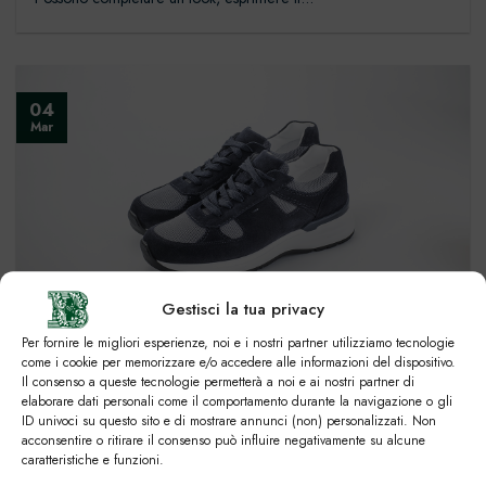
04
Mar
Gestisci la tua privacy
San Siro: le nuove sneakers artigianali per i casual look
Per fornire le migliori esperienze, noi e i nostri partner utilizziamo tecnologie
come i cookie per memorizzare e/o accedere alle informazioni del dispositivo.
Il consenso a queste tecnologie permetterà a noi e ai nostri partner di
Negli ultimi anni le passerelle delle grandi maison della moda
elaborare dati personali come il comportamento durante la navigazione o gli
hanno avuto un grande protagonista...
ID univoci su questo sito e di mostrare annunci (non) personalizzati. Non
acconsentire o ritirare il consenso può influire negativamente su alcune
caratteristiche e funzioni.