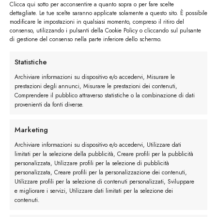
Clicca qui sotto per acconsentire a quanto sopra o per fare scelte
Collezione uomo Primavera / Estate 2020
dettagliate. Le tue scelte saranno applicate solamente a questo sito. È possibile
12/02/2020
modificare le impostazioni in qualsiasi momento, compreso il ritiro del
consenso, utilizzando i pulsanti della Cookie Policy o cliccando sul pulsante
La nuova collezione di scarpe artigianali firmate Belfiore per la
di gestione del consenso nella parte inferiore dello schermo.
Primavera / Estate 2020 è...
Statistiche
Archiviare informazioni su dispositivo e/o accedervi, Misurare le
prestazioni degli annunci, Misurare le prestazioni dei contenuti,
Categorie
Comprendere il pubblico attraverso statistiche o la combinazione di dati
provenienti da fonti diverse.
Borse da uomo
Marketing
Cinture Uomo
Archiviare informazioni su dispositivo e/o accedervi, Utilizzare dati
limitati per la selezione della pubblicità, Creare profili per la pubblicità
Cura della scarpa
personalizzata, Utilizzare profili per la selezione di pubblicità
personalizzata, Creare profili per la personalizzazione dei contenuti,
Informazioni & Curiosità
Utilizzare profili per la selezione di contenuti personalizzati, Sviluppare
e migliorare i servizi, Utilizzare dati limitati per la selezione dei
contenuti.
Introduzione