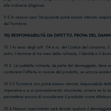
alla ordinaria diligenza.
9.5 In nessun caso l’Acquirente potrà essere ritenuto respon
dal Fornitore.
10) RESPONSABILITÀ DA DIFETTO, PROVA DEL DANNO
10.1 Ai sensi degli artt. 114 e ss. del Codice del consumo, 
entro il termine di tre mesi dalla richiesta, l’identità e il do
10.2. La suddetta richiesta, da parte del danneggiato, deve es
contenere l’offerta in visione del prodotto, se ancora esisten
10.3 Il Fornitore non potrà essere ritenuto responsabile del
imperativa o a un provvedimento vincolante, ovvero se lo sta
permetteva ancora di considerare il prodotto come difettoso
10.4 Nessun risarcimento sarà dovuto qualora il danneggiato