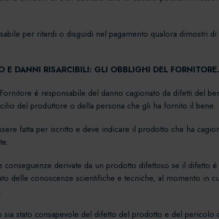
sabile per ritardi o disguidi nel pagamento qualora dimostri di
 E DANNI RISARCIBILI: GLI OBBLIGHI DEL FORNITORE
il Fornitore è responsabile del danno cagionato da difetti del
micilio del produttore o della persona che gli ha fornito il bene.
sere fatta per iscritto e deve indicare il prodotto che ha cagiona
te.
le conseguenze derivate da un prodotto difettoso se il difetto 
to delle conoscenze scientifiche e tecniche, al momento in cui
.
 sia stato consapevole del difetto del prodotto e del pericolo