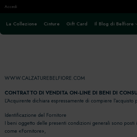
Salta
Accedi
ai
contenuti
La Collezione
Cinture
Gift Card
Il Blog di Belfiore
WWW.CALZATUREBELFIORE.COM
CONTRATTO DI VENDITA ON-LINE DI BENI DI CON
L’Acquirente dichiara espressamente di compiere l’acquisto per
Identificazione del Fornitore
I beni oggetto delle presenti condizioni generali sono posti 
come «Fornitore»,