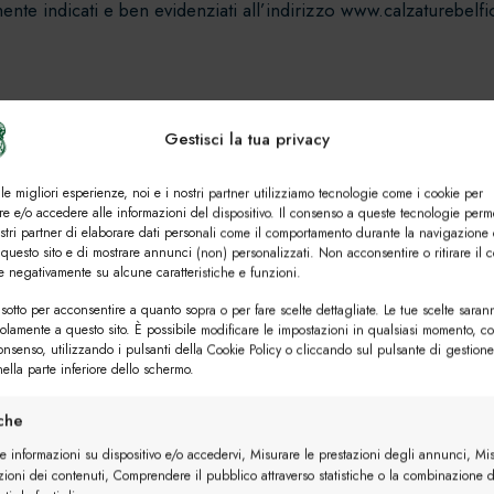
ente indicati e ben evidenziati all’indirizzo www.calzaturebelf
all’interno del sito Internet www.calzaturebelfiore.com, sono esp
Gestisci la tua privacy
 le migliori esperienze, noi e i nostri partner utilizziamo tecnologie come i cookie per
prensivi di IVA e di ogni eventuale altra imposta. I costi di sp
e e/o accedere alle informazioni del dispositivo. Il consenso a queste tecnologie perm
o essere indicati e calcolati nella procedura di acquisto prima 
ostri partner di elaborare dati personali come il comportamento durante la navigazione 
 questo sito e di mostrare annunci (non) personalizzati. Non acconsentire o ritirare il 
re negativamente su alcune caratteristiche e funzioni.
ferti al pubblico hanno validità fino alla data indicata nel catal
sotto per acconsentire a quanto sopra o per fare scelte dettagliate. Le tue scelte saran
solamente a questo sito. È possibile modificare le impostazioni in qualsiasi momento, c
consenso, utilizzando i pulsanti della Cookie Policy o cliccando sul pulsante di gestione
ella parte inferiore dello schermo.
zato l’elaborazione ed evasione degli ordini senza ritardo. A ta
iche
isponibili, nonché i tempi di spedizione.
re informazioni su dispositivo e/o accedervi, Misurare le prestazioni degli annunci, Mi
zioni dei contenuti, Comprendere il pubblico attraverso statistiche o la combinazione d
 nel magazzino, il Fornitore, tramite e-mail, renderà noto all’