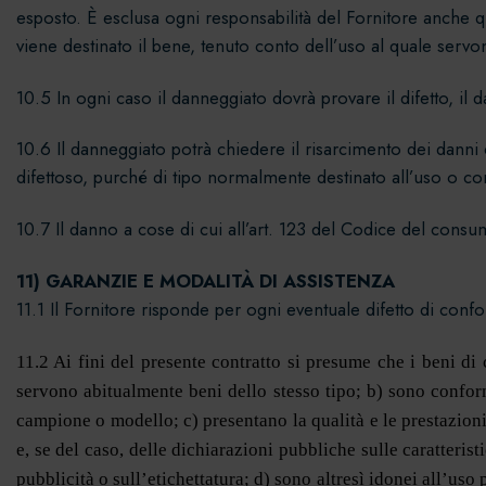
esposto. È esclusa ogni responsabilità del Fornitore anche qu
viene destinato il bene, tenuto conto dell’uso al quale servo
10.5 In ogni caso il danneggiato dovrà provare il difetto, il 
10.6 Il danneggiato potrà chiedere il risarcimento dei danni
difettoso, purché di tipo normalmente destinato all’uso o co
10.7 Il danno a cose di cui all’art. 123 del Codice del consu
11) GARANZIE E MODALITÀ DI ASSISTENZA
11.1 Il Fornitore risponde per ogni eventuale difetto di conf
11.2 Ai fini del presente contratto si presume che i beni di
servono abitualmente beni dello stesso tipo; b) sono confor
campione o modello; c) presentano la qualità e le prestazioni
e, se del caso, delle dichiarazioni pubbliche sulle caratteris
pubblicità o sull’etichettatura; d) sono altresì idonei all’u