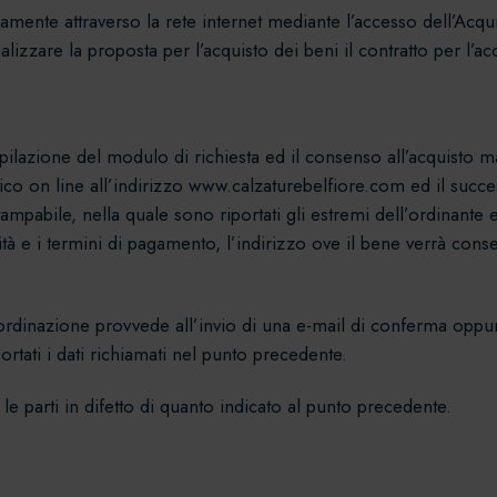
sivamente attraverso la rete internet mediante l’accesso dell’Ac
izzare la proposta per l’acquisto dei beni il contratto per l’ac
mpilazione del modulo di richiesta ed il consenso all’acquisto ma
co on line all’indirizzo www.calzaturebelfiore.com ed il succ
ampabile, nella quale sono riportati gli estremi dell’ordinante 
ità e i termini di pagamento, l’indirizzo ove il bene verrà conse
’ordinazione provvede all’invio di una e-mail di conferma oppu
ortati i dati richiamati nel punto precedente.
 le parti in difetto di quanto indicato al punto precedente.