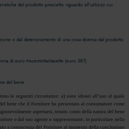
istiche del prodotto prescelto riguardo all’utilizzo cui
ruzione o dal deterioramento di una cosa diversa dal prodotto
.
omma di euro trecentottantasette (euro 387).
gna del bene.
tono le seguenti circostanze: a) sono idonei all’uso al quale
 del bene che il Fornitore ha presentato al consumatore come
ragionevolmente aspettarsi, tenuto conto della natura del bene
duttore o dal suo agente o rappresentante, in particolare nella
ortato a conoscenza del Fornitore al momento della conclusione