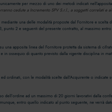
 unicamente per mezzo di uno dei metodi indicati nell’apposit
erranno cedute a Incremento SPV S.r.l., a soggetti correlati e ai
 mediante una delle modalità proposte dal Fornitore e scelta d
 13, punto 2 e seguenti del presente contratto, al massimo entro
u una apposita linea del Fornitore protetta da sistema di cifra
 e in ossequio di quanto previsto dalla vigente disciplina in mate
ti ed ordinati, con le modalità scelte dall’Acquirente o indicat
o dell’ordine ad un massimo di 20 giorni lavorativi dalla confe
munque, entro quello indicato al punto seguente, ne verrà dato