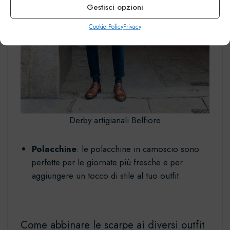
Gestisci opzioni
Cookie Policy
Privacy
Derby artigianali Belfiore
Polacchine
: le polacchine in camoscio sono
perfette per le giornate più fresche e per
aggiungere un tocco di stile al tuo outfit.
Come abbinare le scarpe ai diversi outfit