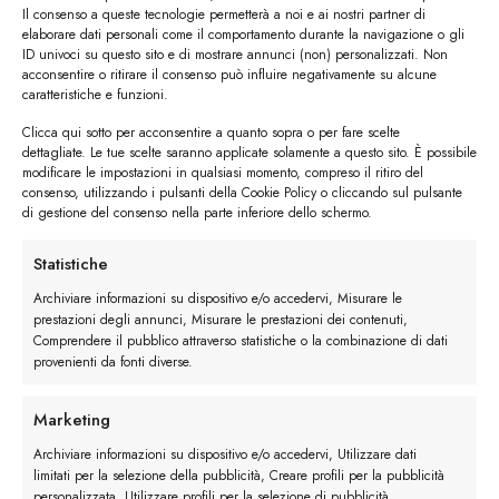
Il consenso a queste tecnologie permetterà a noi e ai nostri partner di
Derby
:
calzatura versatile e chic
, che si
elaborare dati personali come il comportamento durante la navigazione o gli
ID univoci su questo sito e di mostrare annunci (non) personalizzati. Non
adatta a diverse occasioni. Optate per
modelli
acconsentire o ritirare il consenso può influire negativamente su alcune
in pelle scamosciata
per un look casual o in
caratteristiche e funzioni.
pelle lucida
per un look più formale.
Clicca qui sotto per acconsentire a quanto sopra o per fare scelte
dettagliate. Le tue scelte saranno applicate solamente a questo sito. È possibile
modificare le impostazioni in qualsiasi momento, compreso il ritiro del
consenso, utilizzando i pulsanti della Cookie Policy o cliccando sul pulsante
di gestione del consenso nella parte inferiore dello schermo.
Statistiche
Archiviare informazioni su dispositivo e/o accedervi, Misurare le
prestazioni degli annunci, Misurare le prestazioni dei contenuti,
Comprendere il pubblico attraverso statistiche o la combinazione di dati
provenienti da fonti diverse.
Marketing
Archiviare informazioni su dispositivo e/o accedervi, Utilizzare dati
limitati per la selezione della pubblicità, Creare profili per la pubblicità
personalizzata, Utilizzare profili per la selezione di pubblicità