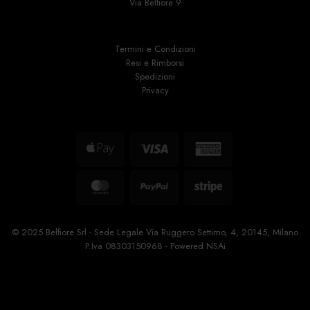
Via Belfiore 9
Termini e Condizioni
Resi e Rimborsi
Spedizioni
Privacy
Apple
Visa
American
Pay
Express
MasterCard
PayPal
Stripe
© 2025 Belfiore Srl - Sede Legale Via Ruggero Settimo, 4, 20145, Milano
P.Iva 08303150968 - Powered
NSAi