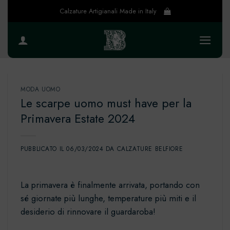
Salta
Calzature Artigianali Made in Italy
ai
contenuti
MODA UOMO
Le scarpe uomo must have per la
Primavera Estate 2024
PUBBLICATO IL
06/03/2024
DA
CALZATURE BELFIORE
La primavera è finalmente arrivata, portando con
sé giornate più lunghe, temperature più miti e il
desiderio di rinnovare il guardaroba!