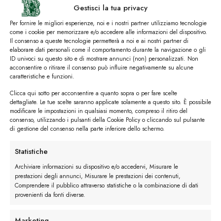
Gestisci la tua privacy
Per fornire le migliori esperienze, noi e i nostri partner utilizziamo tecnologie
come i cookie per memorizzare e/o accedere alle informazioni del dispositivo.
Il consenso a queste tecnologie permetterà a noi e ai nostri partner di
elaborare dati personali come il comportamento durante la navigazione o gli
ID univoci su questo sito e di mostrare annunci (non) personalizzati. Non
Scarpe eleganti uomo per l’ufficio: i modelli must have
acconsentire o ritirare il consenso può influire negativamente su alcune
caratteristiche e funzioni.
Le scarpe eleganti da uomo sono un accessorio immancabile nel
guardaroba maschile; possono essere indossate...
Clicca qui sotto per acconsentire a quanto sopra o per fare scelte
dettagliate. Le tue scelte saranno applicate solamente a questo sito. È possibile
modificare le impostazioni in qualsiasi momento, compreso il ritiro del
consenso, utilizzando i pulsanti della Cookie Policy o cliccando sul pulsante
di gestione del consenso nella parte inferiore dello schermo.
06
Apr
Statistiche
Archiviare informazioni su dispositivo e/o accedervi, Misurare le
prestazioni degli annunci, Misurare le prestazioni dei contenuti,
Comprendere il pubblico attraverso statistiche o la combinazione di dati
provenienti da fonti diverse.
Marketing