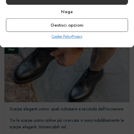
Chi lo dice che la sneakers è una scarpa prettamente sportiva e
Nega
informale? Le tendenze...
Gestisci opzioni
Cookie Policy
Privacy
07
Mar
Scarpe eleganti uomo: quali indossare a seconda dell’occasione
Tra le scarpe uomo online più ricercate vi sono indubbiamente le
scarpe eleganti. Immancabili nel...