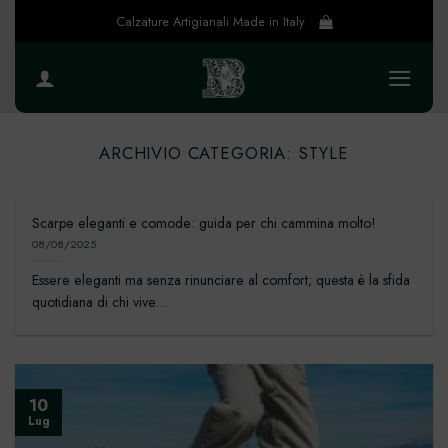
Salta
Calzature Artigianali Made in Italy
ai
contenuti
ARCHIVIO CATEGORIA:
STYLE
Scarpe eleganti e comode: guida per chi cammina molto!
08/08/2025
Essere eleganti ma senza rinunciare al comfort; questa è la sfida
quotidiana di chi vive...
10
Lug