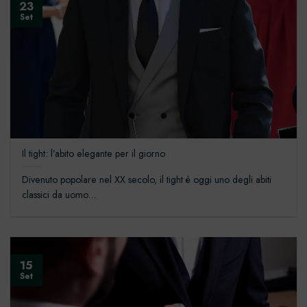
23
Set
Il tight: l’abito elegante per il giorno
Divenuto popolare nel XX secolo, il tight è oggi uno degli abiti
classici da uomo...
15
Set