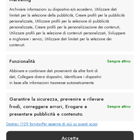
Archiviare informazioni su dispositivo e/o accedervi, Utilizzare dati
limitati per la selezione della pubblicità, Creare profili per la pubblicità
Moda uomo: i look business per non sbagliare
personalizzata, Utilizzare profili per la selezione di pubblicità
personalizzata, Creare profili per la personalizzazione dei contenuti,
Trovare il giusto outfit per il business a volte può essere
Utilizzare profili per la selezione di contenuti personalizzati, Sviluppare
un’impresa davvero difficile; i...
e migliorare i servizi, Utilizzare dati limitati per la selezione dei
contenuti.
Funzionalità
Sempre attivo
17
Abbinare e combinare dati provenienti da altre fonti di
Mar
dati, Collegare diversi dispositivi, Identificare i dispositivi
in base alle informazioni trasmesse automaticamente.
Garantire la sicurezza, prevenire e rilevare
frodi, correggere errori, Erogare e
Sempre attivo
presentare pubblicità e contenuto.
Gestisci 1129 fornitori
Per saperne di più su questi scopi
Sneakers eleganti: versatili e perfette per tutte le stagioni
Accetta