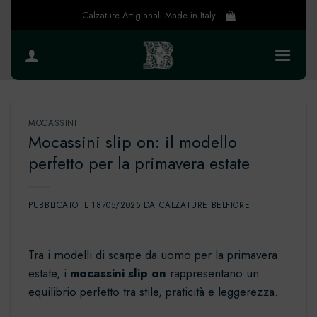
Salta
Calzature Artigianali Made in Italy
ai
contenuti
MOCASSINI
Mocassini slip on: il modello
perfetto per la primavera estate
PUBBLICATO IL
18/05/2025
DA
CALZATURE BELFIORE
Tra i modelli di scarpe da uomo per la
primavera
estate
, i
mocassini slip on
rappresentano un
equilibrio perfetto tra stile, praticità e leggerezza.