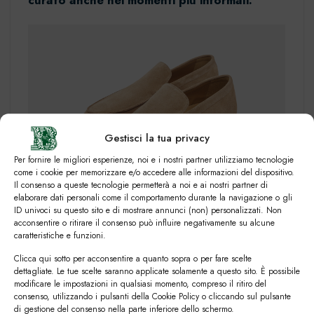
curato anche nei momenti più informali.
Gestisci la tua privacy
Per fornire le migliori esperienze, noi e i nostri partner utilizziamo tecnologie
come i cookie per memorizzare e/o accedere alle informazioni del dispositivo.
Il consenso a queste tecnologie permetterà a noi e ai nostri partner di
elaborare dati personali come il comportamento durante la navigazione o gli
ID univoci su questo sito e di mostrare annunci (non) personalizzati. Non
Mocassini slip on per la primavera estate:
acconsentire o ritirare il consenso può influire negativamente su alcune
materiali e nuance leggere
caratteristiche e funzioni.
Clicca qui sotto per acconsentire a quanto sopra o per fare scelte
Nei mesi caldi, il comfort diventa una priorità per i
dettagliate. Le tue scelte saranno applicate solamente a questo sito. È possibile
nostri piedi accaldati. Ecco perché i mocassini slip
modificare le impostazioni in qualsiasi momento, compreso il ritiro del
consenso, utilizzando i pulsanti della Cookie Policy o cliccando sul pulsante
on in camoscio con suola in gomma sono tra le
di gestione del consenso nella parte inferiore dello schermo.