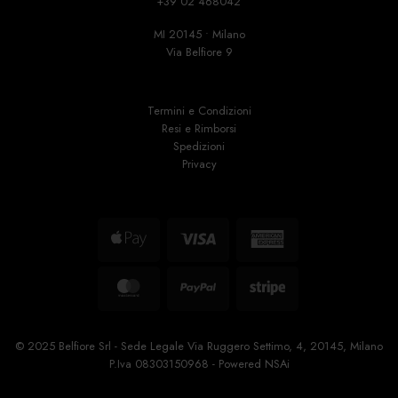
+39 02 468042
MI 20145 • Milano
Via Belfiore 9
Termini e Condizioni
Resi e Rimborsi
Spedizioni
Privacy
Apple
Visa
American
Pay
Express
MasterCard
PayPal
Stripe
© 2025 Belfiore Srl - Sede Legale Via Ruggero Settimo, 4, 20145, Milano
P.Iva 08303150968 - Powered
NSAi