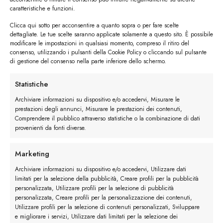
camminare un po’ per valutare il comfort e la
caratteristiche e funzioni.
vestibilità.
Clicca qui sotto per acconsentire a quanto sopra o per fare scelte
dettagliate. Le tue scelte saranno applicate solamente a questo sito. È possibile
modificare le impostazioni in qualsiasi momento, compreso il ritiro del
Cura le tue scarpe:
per preservare la
consenso, utilizzando i pulsanti della Cookie Policy o cliccando sul pulsante
di gestione del consenso nella parte inferiore dello schermo.
bellezza e la durata delle tue scarpe artigianali,
segui le istruzioni di cura fornite dall’artigiano.
Statistiche
Utilizza prodotti specifici per la pulizia e la
Archiviare informazioni su dispositivo e/o accedervi, Misurare le
manutenzione dei pellami e delle suole.
prestazioni degli annunci, Misurare le prestazioni dei contenuti,
Comprendere il pubblico attraverso statistiche o la combinazione di dati
provenienti da fonti diverse.
Marketing
Archiviare informazioni su dispositivo e/o accedervi, Utilizzare dati
limitati per la selezione della pubblicità, Creare profili per la pubblicità
personalizzata, Utilizzare profili per la selezione di pubblicità
personalizzata, Creare profili per la personalizzazione dei contenuti,
Utilizzare profili per la selezione di contenuti personalizzati, Sviluppare
e migliorare i servizi, Utilizzare dati limitati per la selezione dei