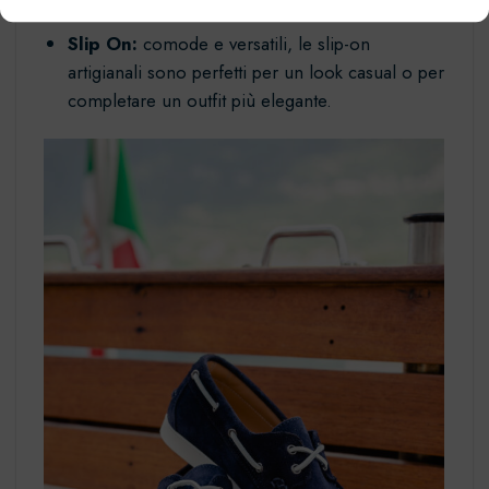
al mare.
Slip On:
comode e versatili, le slip-on
artigianali sono perfetti per un look casual o per
completare un outfit più elegante.