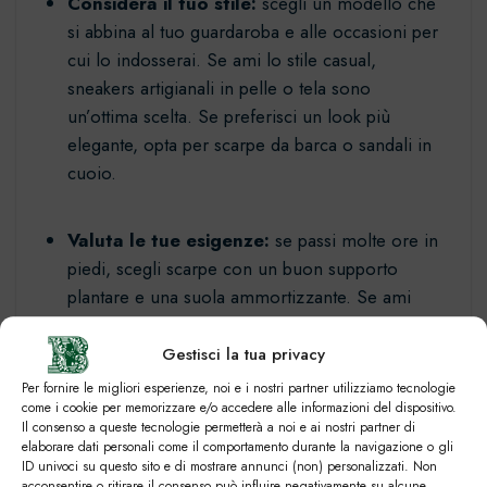
Considera il tuo stile:
scegli un modello che
si abbina al tuo guardaroba e alle occasioni per
cui lo indosserai. Se ami lo stile casual,
sneakers artigianali in pelle o tela sono
un’ottima scelta. Se preferisci un look più
elegante, opta per scarpe da barca o sandali in
cuoio.
Valuta le tue esigenze:
se passi molte ore in
piedi, scegli scarpe con un buon supporto
plantare e una suola ammortizzante. Se ami
camminare nella natura, opta per modelli con
suole in gomma antiscivolo.
Gestisci la tua privacy
Per fornire le migliori esperienze, noi e i nostri partner utilizziamo tecnologie
come i cookie per memorizzare e/o accedere alle informazioni del dispositivo.
Prova le scarpe con attenzione:
assicurati
Il consenso a queste tecnologie permetterà a noi e ai nostri partner di
che la calzata sia perfetta e che la scarpa si
elaborare dati personali come il comportamento durante la navigazione o gli
ID univoci su questo sito e di mostrare annunci (non) personalizzati. Non
adatti bene al tuo piede. Non aver paura di
acconsentire o ritirare il consenso può influire negativamente su alcune