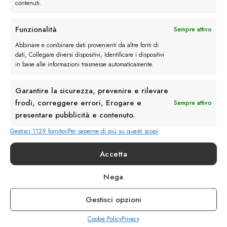
contenuti.
Funzionalità
Sempre attivo
Abbinare e combinare dati provenienti da altre fonti di
dati, Collegare diversi dispositivi, Identificare i dispositivi
in base alle informazioni trasmesse automaticamente.
Sneakers con suola in corda – modello in
Garantire la sicurezza, prevenire e rilevare
camoscio
frodi, correggere errori, Erogare e
Sempre attivo
presentare pubblicità e contenuto.
Modelli di scarpe artigianali estive:
Gestisci 1129 fornitori
Per saperne di più su questi scopi
Sneakers:
perfette per un look casual e
Accetta
dinamico, le sneakers artigianali offrono
comfort e stile in ogni occasione.
Nega
Scarpe da barca
:
un classico intramontabile,
Gestisci opzioni
le scarpe da barca artigianali sono ideali per
una giornata in barca o una passeggiata in riva
Cookie Policy
Privacy