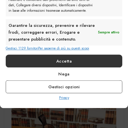
dati, Collegare diversi dispositivi, Identificare i dispositivi
in base alle informazioni trasmesse automaticamente.
Monk Strap doppia fibbia – Modello artigianale
Garantire la sicurezza, prevenire e rilevare
Belfiore
frodi, correggere errori, Erogare e
Sempre attivo
presentare pubblicità e contenuto.
Stivaletti: praticità ed eleganza
Gestisci 1129 fornitori
Per saperne di più su questi scopi
Gli
stivaletti
Chelsea e i modelli stringati sono
Accetta
ideali per affrontare i mesi invernali con stile.
Realizzati in pelle o camoscio, questi stivali si
Nega
adattano a diverse occasioni, dal look business al
casual chic.
Gestisci opzioni
Privacy