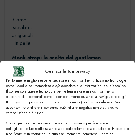
Como –
sneakers
artigianali
in pelle
Monk strap: la scelta del gentleman
moderno
Gestisci la tua privacy
Le
scarpe con fibbia
, chiamate anche monk strap,
Per fornire le migliori esperienze, noi e i nostri partner utilizziamo tecnologie
sono tornate prepotentemente di moda,
come i cookie per memorizzare e/o accedere alle informazioni del dispositivo.
diventando un
punto fermo per chi cerca di
Il consenso a queste tecnologie permetterà a noi e ai nostri partner di
elaborare dati personali come il comportamento durante la navigazione o gli
distinguersi
. Perfette in pelle liscia nera o
ID univoci su questo sito e di mostrare annunci (non) personalizzati. Non
marrone, rappresentano l’equilibrio tra classicità e
acconsentire o ritirare il consenso può influire negativamente su alcune
caratteristiche e funzioni.
modernità.
Clicca qui sotto per acconsentire a quanto sopra o per fare scelte
dettagliate. Le tue scelte saranno applicate solamente a questo sito. È possibile
modificare le impostazioni in qualsiasi momento, compreso il ritiro del