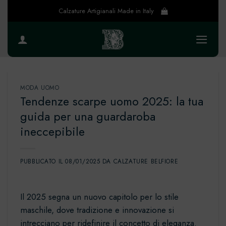
Salta
Calzature Artigianali Made in Italy
ai
contenuti
MODA UOMO
Tendenze scarpe uomo 2025: la tua
guida per una guardaroba
ineccepibile
PUBBLICATO IL
08/01/2025
DA
CALZATURE BELFIORE
Il 2025 segna un nuovo capitolo per lo stile
maschile, dove tradizione e innovazione si
intrecciano per ridefinire il concetto di eleganza.