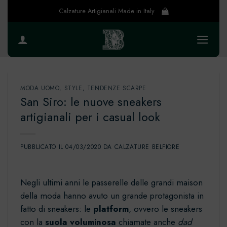
Salta
Calzature Artigianali Made in Italy
ai
contenuti
MODA UOMO
,
STYLE
,
TENDENZE SCARPE
San Siro: le nuove sneakers
artigianali per i casual look
PUBBLICATO IL
04/03/2020
DA
CALZATURE BELFIORE
Negli ultimi anni le passerelle delle grandi maison
della moda hanno avuto un grande protagonista in
fatto di sneakers: le
platform
, ovvero le sneakers
con la
suola voluminosa
chiamate anche
dad