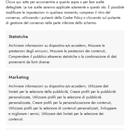
Clicca qui sotto per acconsentire a quanto sopra o per fare scelte
dettagliate. Le tue scelte saranno applicate solamente a questo sito. È possibile
modificare le impostazioni in qualsiasi momento, compreso il ritiro del
consenso, utilizzando i pulsanti della Cookie Policy o cliccando sul pulsante
di gestione del consenso nella parte inferiore dello schermo.
San Siro in pelle
è il modello più grintoso:
Statistiche
tomaia e raccordi sono ton sur ton mentre la suola
Archiviare informazioni su dispositivo e/o accedervi, Misurare le
del modello è blu è bianca, contrasto che dona
prestazioni degli annunci, Misurare le prestazioni dei contenuti,
dinamicità ad una scarpa sportiva ma che ben si
Comprendere il pubblico attraverso statistiche o la combinazione di dati
provenienti da fonti diverse.
adatta ad essere
indossata con jeans e camicia
durante la giornata lavorativa
. Il modello
Marketing
bianco è ravvivato dagli inserti a contrasto blu che
slanciano il modello aggiungendo anche qui un
Archiviare informazioni su dispositivo e/o accedervi, Utilizzare dati
limitati per la selezione della pubblicità, Creare profili per la pubblicità
pizzico di dinamismo in più. La suola è robusta e
personalizzata, Utilizzare profili per la selezione di pubblicità
realizzata in gomma.
personalizzata, Creare profili per la personalizzazione dei contenuti,
Utilizzare profili per la selezione di contenuti personalizzati, Sviluppare
e migliorare i servizi, Utilizzare dati limitati per la selezione dei
contenuti.