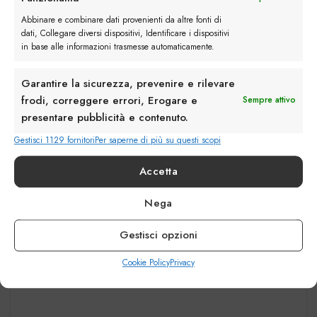
Abbinare e combinare dati provenienti da altre fonti di
dati, Collegare diversi dispositivi, Identificare i dispositivi
in base alle informazioni trasmesse automaticamente.
Garantire la sicurezza, prevenire e rilevare
frodi, correggere errori, Erogare e
Sempre attivo
presentare pubblicità e contenuto.
Gestisci 1129 fornitori
Per saperne di più su questi scopi
Accetta
Nega
Gestisci opzioni
Cookie Policy
Privacy