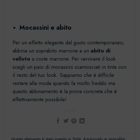
Mocassini e abito
Per un effetto elegante dal gusto contemporaneo,
abbina un soprabito marrone a un
abito di
velluto
a coste marrone. Per ravvivare il look
scegli un paio di
mocassini scamosciati
in tinta con
il resto del tuo look. Sappiamo che è difficile
restare alla moda quando fa molto freddo ma
questo abbinamento è la prova concreta che è
effettivamente possibile!
Questo elemento è stato inserito in
Style
. Aggiungilo ai
segnalibri
.