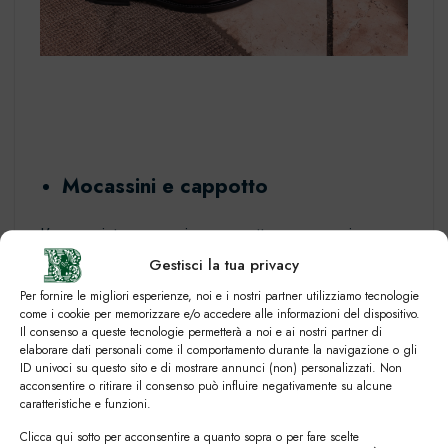
Mocassini e cappotto
L’accoppiata mocassino cappotto o mocassino
soprabito è perfetta per le giornate autunnali, sia
Gestisci la tua privacy
che tu stia andando in ufficio o a fare una
Per fornire le migliori esperienze, noi e i nostri partner utilizziamo tecnologie
passeggiata con la tua dolce metà. Opta per un
come i cookie per memorizzare e/o accedere alle informazioni del dispositivo.
Il consenso a queste tecnologie permetterà a noi e ai nostri partner di
soprabito con motivo pied de poule e pantaloni
elaborare dati personali come il comportamento durante la navigazione o gli
chino neri per un look trendy e alla mano. A
ID univoci su questo sito e di mostrare annunci (non) personalizzati. Non
acconsentire o ritirare il consenso può influire negativamente su alcune
questo look si abbinano perfettamente
i mocassini
caratteristiche e funzioni.
in pelle con nappine
Clicca qui sotto per acconsentire a quanto sopra o per fare scelte
https://www.calzaturebelfiore.com/shop/il-luca/