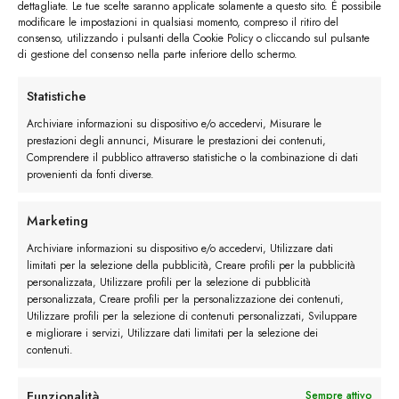
dettagliate. Le tue scelte saranno applicate solamente a questo sito. È possibile
modificare le impostazioni in qualsiasi momento, compreso il ritiro del
Mocassini e jeans
consenso, utilizzando i pulsanti della Cookie Policy o cliccando sul pulsante
di gestione del consenso nella parte inferiore dello schermo.
Grande classico delle giornate autunnali è
Statistiche
l’abbinamento jeans-mocassino. Per questo il
consiglio è di optare per un
mocassino
Archiviare informazioni su dispositivo e/o accedervi, Misurare le
prestazioni degli annunci, Misurare le prestazioni dei contenuti,
scamosciato
dal design classico e senza nappine,
Comprendere il pubblico attraverso statistiche o la combinazione di dati
che si sposa benissimo a un paio di jeans blu
provenienti da fonti diverse.
chiaro e camicie di cotone con motivi a pattern.
Marketing
Archiviare informazioni su dispositivo e/o accedervi, Utilizzare dati
limitati per la selezione della pubblicità, Creare profili per la pubblicità
personalizzata, Utilizzare profili per la selezione di pubblicità
personalizzata, Creare profili per la personalizzazione dei contenuti,
Utilizzare profili per la selezione di contenuti personalizzati, Sviluppare
e migliorare i servizi, Utilizzare dati limitati per la selezione dei
contenuti.
Funzionalità
Sempre attivo