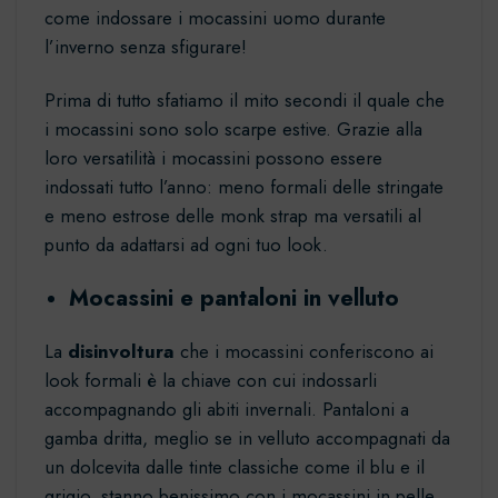
come indossare i
mocassini uomo
durante
l’inverno senza sfigurare!
Prima di tutto sfatiamo il mito secondi il quale che
i mocassini sono solo scarpe estive. Grazie alla
loro versatilità i mocassini possono essere
indossati tutto l’anno: meno formali delle
stringate
e meno estrose delle
monk strap
ma versatili al
punto da adattarsi ad ogni tuo look.
Mocassini e pantaloni in velluto
La
disinvoltura
che i mocassini conferiscono ai
look formali è la chiave con cui indossarli
accompagnando gli abiti invernali. Pantaloni a
gamba dritta, meglio se in velluto accompagnati da
un dolcevita dalle tinte classiche come il blu e il
grigio, stanno benissimo con i mocassini in pelle.