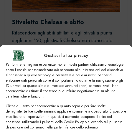
Stivaletto Chelsea e abito
Rifacendosi agli abiti attillati e agli stivali a punta
degli anni ’60, gli stivali Chelsea non sono solo
per i weekend e il tempo libero. Infatti, scegliendo
Gestisci la tua privacy
il modello con cura, il chelsea boot può
accompagnarti durante l’intero arco della giornata,
Per fornire le migliori esperienze, noi e i nostri partner utilizziamo tecnologie
come i cookie per memorizzare e/o accedere alle informazioni del dispositivo.
dall’ufficio alla sera. Tuttavia, quando si abbinano
Il consenso a queste tecnologie permetterà a noi e ai nostri partner di
gli stivali a un abito, ci sono due indicazioni chiave
elaborare dati personali come il comportamento durante la navigazione o gli
da seguire.
ID univoci su questo sito e di mostrare annunci (non) personalizzati. Non
acconsentire o ritirare il consenso può influire negativamente su alcune
caratteristiche e funzioni.
Prima di tutto, se hai intenzione di abbinare un
Clicca qui sotto per acconsentire a quanto sopra o per fare scelte
abito a degli stivali, portali con te quando ti stai
dettagliate. Le tue scelte saranno applicate solamente a questo sito. È possibile
facendo orlare i pantaloni. Poiché lo
stivaletto
modificare le impostazioni in qualsiasi momento, compreso il ritiro del
consenso, utilizzando i pulsanti della Cookie Policy o cliccando sul pulsante
chelsea
veste diversamente rispetto a una Derby
di gestione del consenso nella parte inferiore dello schermo.
o una Brogue classica, l’orlo deve essere più corto