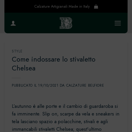
Salta
Calzature Artigianali Made in Italy
ai
contenuti
STYLE
Come indossare lo stivaletto
Chelsea
PUBBLICATO IL
19/10/2021
DA
CALZATURE BELFIORE
L’autunno è alle porte e il cambio di guardaroba si
fa imminente. Slip on, scarpe da vela e sneakers in
tela lasciano spazio a
polacchine
, stivali e agli
immancabili stivaletti Chelsea; quest’ultimo