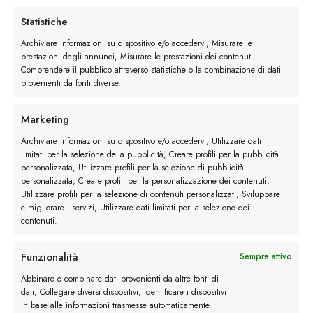
per evitare strappi nella parte anteriore dei
Statistiche
pantaloni.
Archiviare informazioni su dispositivo e/o accedervi, Misurare le
prestazioni degli annunci, Misurare le prestazioni dei contenuti,
Secondariamente non tutti gli stivaletti Chelsea
Comprendere il pubblico attraverso statistiche o la combinazione di dati
provenienti da fonti diverse.
sono degni di un vestito. Opta per modelli che
abbiano una tomaia strutturata poiché
Marketing
sembreranno più in linea con l’abito e ti
impediranno di sembrare come se fossi entrato in
Archiviare informazioni su dispositivo e/o accedervi, Utilizzare dati
limitati per la selezione della pubblicità, Creare profili per la pubblicità
ufficio direttamente dopo la festa della sera prima
personalizzata, Utilizzare profili per la selezione di pubblicità
personalizzata, Creare profili per la personalizzazione dei contenuti,
Stivaletto Chelsea e pantaloni chino
Utilizzare profili per la selezione di contenuti personalizzati, Sviluppare
e migliorare i servizi, Utilizzare dati limitati per la selezione dei
Altro consiglio chiave su come vestire gli stivaletti
contenuti.
Chelsea è quello di abbinarli ai pantaloni chino.
Più eleganti dei jeans ma meno formali di un abito,
Funzionalità
Sempre attivo
i pantaloni chino e gli stivaletti Chelsea creano un
Abbinare e combinare dati provenienti da altre fonti di
mix perfetto di raffinatezza e stile.
Il trucco
dati, Collegare diversi dispositivi, Identificare i dispositivi
in base alle informazioni trasmesse automaticamente.
qui è capire la vestibilità e sovrapporre i pezzi