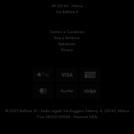
MI 20145 • Milano
Via Belfiore 9
Termini e Condizioni
Resi e Rimborsi
Spedizioni
Privacy
Apple
Visa
American
Pay
Express
MasterCard
PayPal
Stripe
© 2025 Belfiore Srl - Sede Legale Via Ruggero Settimo, 4, 20145, Milano
P.Iva 08303150968 - Powered
NSAi