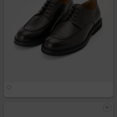
Norvegese
€
215.00