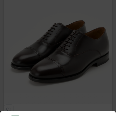
Paintip
€
275.00