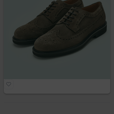
Derby Full Brogue in Camoscio
€
215.00