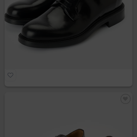
La Derby
€
275.00