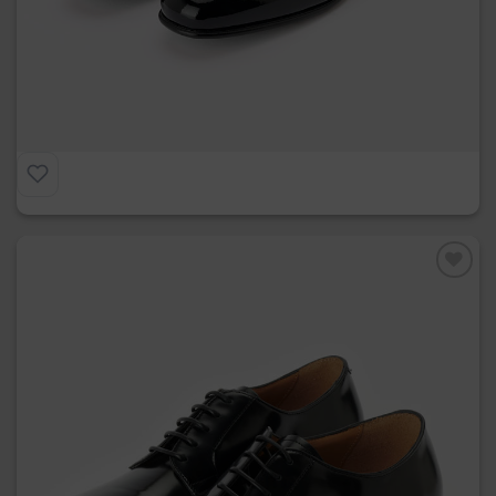
Francesina in Vernice
€
275.00