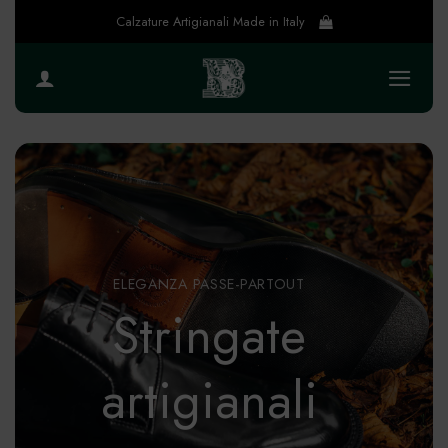
Salta
Calzature Artigianali Made in Italy
ai
contenuti
ELEGANZA PASSE-PARTOUT
Stringate
artigianali