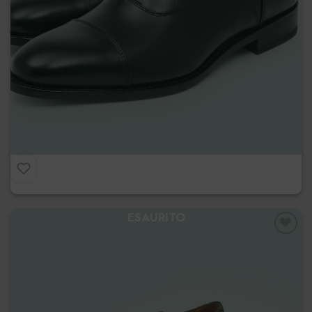
Francesina Affusolata
€
265.00
ESAURITO