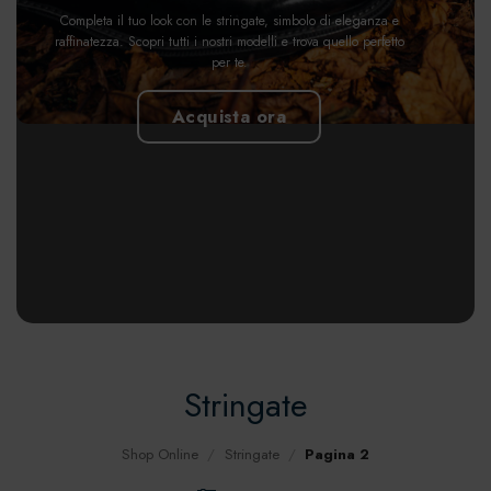
Completa il tuo look con le stringate, simbolo di eleganza e
raffinatezza. Scopri tutti i nostri modelli e trova quello perfetto
per te.
Acquista ora
Stringate
Shop Online
/
Stringate
/
Pagina 2