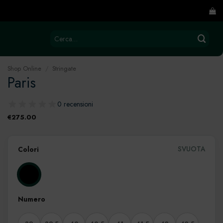
Cerca:
Shop Online
/
Stringate
Paris
0 recensioni
€
275.00
SVUOTA
Colori
Numero