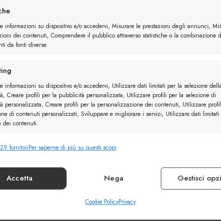
iche
re informazioni su dispositivo e/o accedervi, Misurare le prestazioni degli annunci, Mi
zioni dei contenuti, Comprendere il pubblico attraverso statistiche o la combinazione d
ti da fonti diverse.
ing
elle
Derby Camoscio
e informazioni su dispositivo e/o accedervi, Utilizzare dati limitati per la selezione dell
à, Creare profili per la pubblicità personalizzata, Utilizzare profili per la selezione di
à personalizzata, Creare profili per la personalizzazione dei contenuti, Utilizzare profil
one di contenuti personalizzati, Sviluppare e migliorare i servizi, Utilizzare dati limitati
e dei contenuti.
29 fornitori
Per saperne di più su questi scopi
nalità
Sempr
e combinare dati provenienti da altre fonti di dati, Collegare diversi
vi, Identificare i dispositivi in base alle informazioni trasmesse automaticamente.
Accetta
Nega
Gestisci opz
ire la sicurezza, prevenire e rilevare frodi, correggere
Cookie Policy
Privacy
Sempr
, Erogare e presentare pubblicità e contenuto.