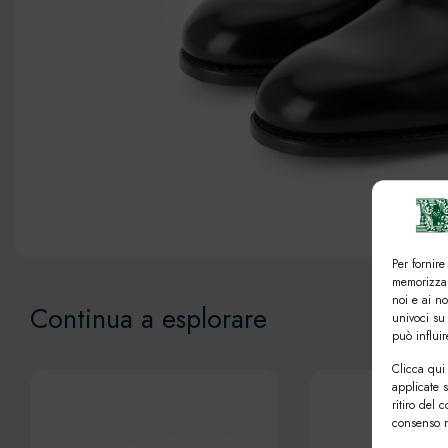
Per fornire
memorizzar
noi e ai n
Continua a esplorare
univoci su
può influi
Clicca qui 
applicate 
ritiro del 
consenso n