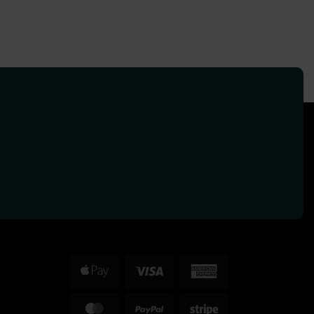
Apple
Visa
American
Pay
Express