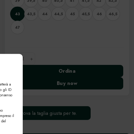
39
39,5
40
40,5
41
41,5
42
42,5
43
43,5
44
44,5
45
45,5
46
46,5
47
Paris quantità
Ordina
Buy now
etterà a
o gli ID
consenso
no
Trova la taglia giusta per te.
ompreso il
 del