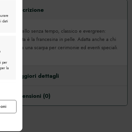
Descrizione
surare
i dati
Modello senza tempo, classico e evergreen:
questa è la francesina in pelle. Adatta anche a chi
Mocassino Roma
cerca una scarpa per cerimonie ed eventi speciali.
a
England
i per
 per la
Maggiori dettagli
e attivo
Recensioni (0)
ioni
e attivo