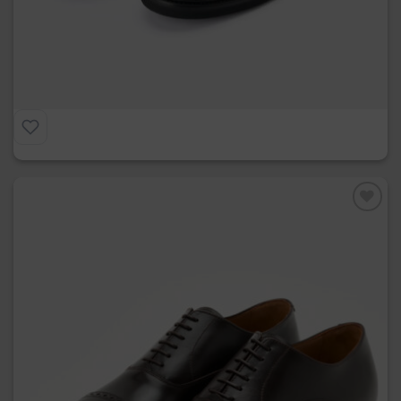
Norvegese
€
215.00
Preferiti