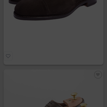
Francesina in Camoscio
€
275.00
Preferiti