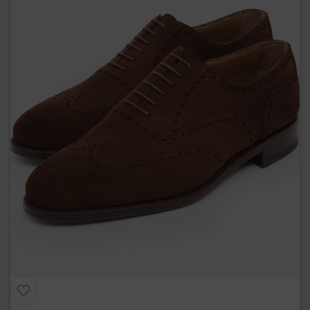
Francesina Full Brogue in Camoscio
€
275.00