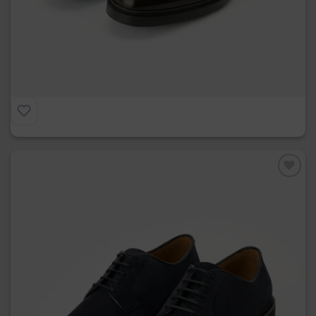
Minneapolis
€
295.00
Preferiti