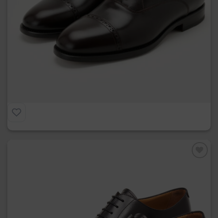
Paintip
€
275.00
Preferiti