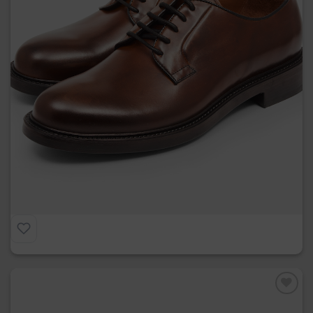
Derby con Suola in Gomma
€
215.00
Preferiti