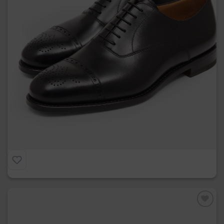
Paintip con Fiore
€
275.00
Preferiti