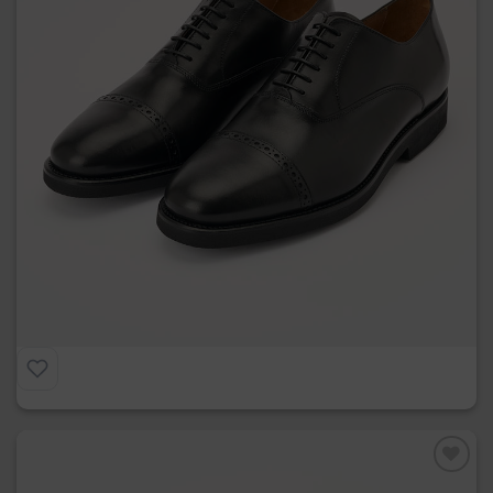
Harvard
€
239.00