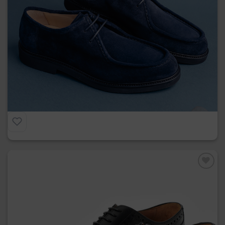
Ingegnere in Camoscio
€
219.00
Preferiti