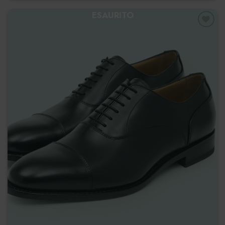
ESAURITO
Preferiti
Francesina Affusolata
€
265.00