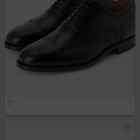
La Full Brogue
€
275.00
Preferiti