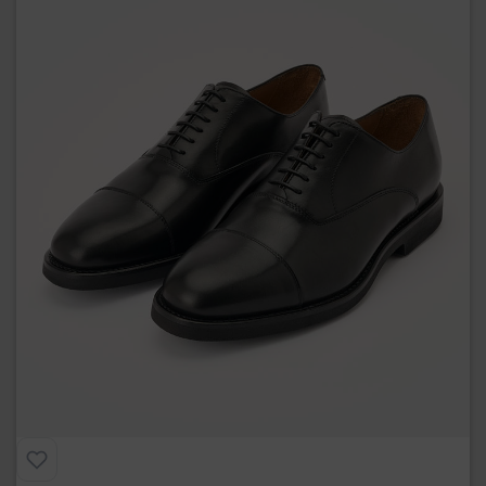
Preferiti
Philadelphia
€
239.00