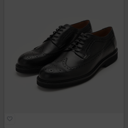
Derby Brogue
€
215.00