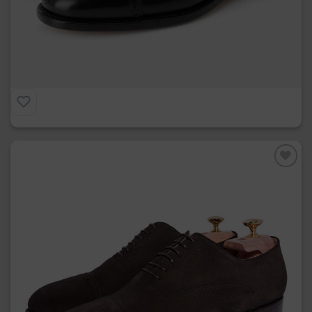
La Francesina Semi Brogue Goodyear
€
319.00
Preferiti