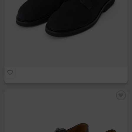
Derby Camoscio
€
229.00
Preferiti