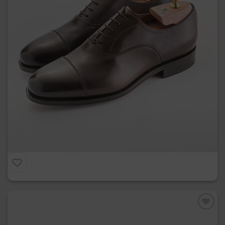
La Francesina Goodyear
€
319.00
Preferiti