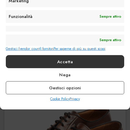
Marketing
Funzionalità
Sempre attivo
Sempre attivo
La Semi Brogue
Gestisci {vendor_count} fornitori
Per saperne di più su questi scopi
€
275.00
Accetta
Nega
Gestisci opzioni
Cookie Policy
Privacy
Preferiti