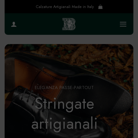
Salta
Calzature Artigianali Made in Italy
ai
contenuti
ELEGANZA PASSE-PARTOUT
Stringate
artigianali