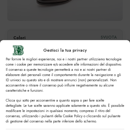
SVUOTA
Colori
Gestisci la tua privacy
Per fornire le migliori esperienze, noi e i nostri partner utilizziamo tecnologie
come i cookie per memorizzare e/o accedere alle informazioni del dispositivo.
Numero
Il consenso a queste tecnologie permetterà a noi e ai nostri partner di
elaborare dati personali come il comportamento durante la navigazione o gli
ID univoci su questo sito e di mostrare annunci (non) personalizzati. Non
39
39,5
40
40,5
41
41,5
42
acconsentire o ritirare il consenso può influire negativamente su alcune
caratteristiche e funzioni.
42,5
43
43,5
44
44,5
45
45,5
Clicca qui sotto per acconsentire a quanto sopra o per fare scelte
dettagliate. Le tue scelte saranno applicate solamente a questo sito. È possibile
46
46,5
47
modificare le impostazioni in qualsiasi momento, compreso il ritiro del
consenso, utilizzando i pulsanti della Cookie Policy o cliccando sul pulsante
di gestione del consenso nella parte inferiore dello schermo.