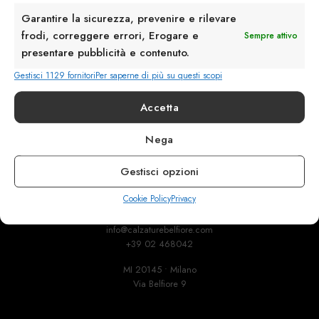
Garantire la sicurezza, prevenire e rilevare
frodi, correggere errori, Erogare e
Sempre attivo
presentare pubblicità e contenuto.
Gestisci 1129 fornitori
Per saperne di più su questi scopi
Rimani in contatto con noi
Accetta
Servizio Clienti
Nega
Gestisci opzioni
Cookie Policy
Privacy
info@calzaturebelfiore.com
+39 02 468042
MI 20145 • Milano
Via Belfiore 9