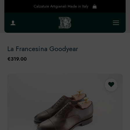
Salta
Calzature Artigianali Made in Italy
ai
contenuti
La Francesina Goodyear
€
319.00
Preferiti