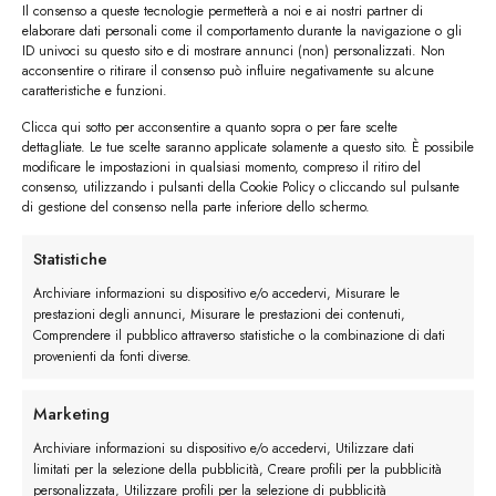
Cintura in pelle spazzolata
Il consenso a queste tecnologie permetterà a noi e ai nostri partner di
elaborare dati personali come il comportamento durante la navigazione o gli
ID univoci su questo sito e di mostrare annunci (non) personalizzati. Non
acconsentire o ritirare il consenso può influire negativamente su alcune
Vediamo ora alcuni esempi concreti di
caratteristiche e funzioni.
abbinamenti tra cinture e scarpe:
Clicca qui sotto per acconsentire a quanto sopra o per fare scelte
Cintura in pelle nera con scarpe stringate
dettagliate. Le tue scelte saranno applicate solamente a questo sito. È possibile
modificare le impostazioni in qualsiasi momento, compreso il ritiro del
in pelle nera
. Questo è un abbinamento
consenso, utilizzando i pulsanti della Cookie Policy o cliccando sul pulsante
classico e sempre elegante; l’effetto tono su
di gestione del consenso nella parte inferiore dello schermo.
tono e il
richiamo tra il materiale predominante, ovvero
Statistiche
la pelle, creerà un
effetto elegante, adatto
Archiviare informazioni su dispositivo e/o accedervi, Misurare le
a qualsiasi occasione
.
prestazioni degli annunci, Misurare le prestazioni dei contenuti,
Comprendere il pubblico attraverso statistiche o la combinazione di dati
provenienti da fonti diverse.
Marketing
Archiviare informazioni su dispositivo e/o accedervi, Utilizzare dati
limitati per la selezione della pubblicità, Creare profili per la pubblicità
personalizzata, Utilizzare profili per la selezione di pubblicità