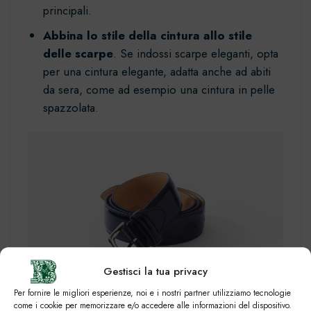
principali.
Abbina lo stile della cintura allo stile
delle scarpe
. Se indossi scarpe eleganti, opta
per una cintura elegante, adatta anche ad abiti
da sera, come ad esempio una
cintura in pelle
spazzolata
.
Gestisci la tua privacy
Per fornire le migliori esperienze, noi e i nostri partner utilizziamo tecnologie
come i cookie per memorizzare e/o accedere alle informazioni del dispositivo.