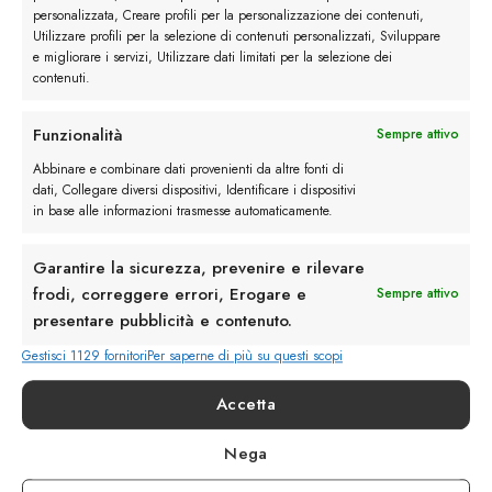
personalizzata, Creare profili per la personalizzazione dei contenuti,
Utilizzare profili per la selezione di contenuti personalizzati, Sviluppare
e migliorare i servizi, Utilizzare dati limitati per la selezione dei
contenuti.
Cintura in pelle nera
Funzionalità
Sempre attivo
Abbinare e combinare dati provenienti da altre fonti di
dati, Collegare diversi dispositivi, Identificare i dispositivi
in base alle informazioni trasmesse automaticamente.
Cintura in pelle marrone con scarpe
stringate in pelle marrone
. Questo è un
Garantire la sicurezza, prevenire e rilevare
altro abbinamento
classico e versatile
, come
frodi, correggere errori, Erogare e
Sempre attivo
il precedente funziona per l’abbinamento tra
presentare pubblicità e contenuto.
materiali e colore. In questo caso, essendo il
Gestisci 1129 fornitori
Per saperne di più su questi scopi
marrone un colore più
casual
, questi
abbinamenti si adattano a
look da giorno
o
Accetta
eventi e serate senza dress code.
Nega
Cintura in pelle scamosciata con scarpe in