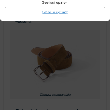
pelle scamosciata
. Questo è un abbinamento
Gestisci opzioni
casual e moderno,
perfetto per l’ufficio
ma
Cookie Policy
Privacy
anche per le passeggiate fuori porta del
weekend.
Cintura scamosciata