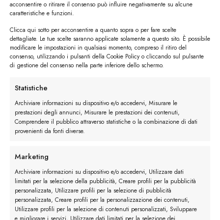
acconsentire o ritirare il consenso può influire negativamente su alcune
caratteristiche e funzioni.
Clicca qui sotto per acconsentire a quanto sopra o per fare scelte
dettagliate. Le tue scelte saranno applicate solamente a questo sito. È possibile
modificare le impostazioni in qualsiasi momento, compreso il ritiro del
#image_title
consenso, utilizzando i pulsanti della Cookie Policy o cliccando sul pulsante
di gestione del consenso nella parte inferiore dello schermo.
#image_title
Statistiche
Archiviare informazioni su dispositivo e/o accedervi, Misurare le
prestazioni degli annunci, Misurare le prestazioni dei contenuti,
I trackback sono chiusi, ma puoi
lasciare un commento
.
Comprendere il pubblico attraverso statistiche o la combinazione di dati
provenienti da fonti diverse.
Lascia un commento
Marketing
Devi essere
connesso
per inviare un commento.
Archiviare informazioni su dispositivo e/o accedervi, Utilizzare dati
limitati per la selezione della pubblicità, Creare profili per la pubblicità
personalizzata, Utilizzare profili per la selezione di pubblicità
personalizzata, Creare profili per la personalizzazione dei contenuti,
Utilizzare profili per la selezione di contenuti personalizzati, Sviluppare
e migliorare i servizi, Utilizzare dati limitati per la selezione dei