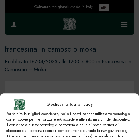
Salta
Calzature Artigianali Made in Italy
ai
contenuti
francesina in camoscio moka 1
Pubblicato
18/04/2023
alle
1200 × 800
in
Francesina in
Camoscio – Moka
Gestisci la tua privacy
Per fornire le migliori esperienze, noi e i nostri partner utilizziamo tecnologie
come i cookie per memorizzare e/o accedere alle informazioni del dispositivo.
Il consenso a queste tecnologie permetterà a noi e ai nostri partner di
elaborare dati personali come il comportamento durante la navigazione o gli
ID univoci su questo sito e di mostrare annunci (non) personalizzati. Non