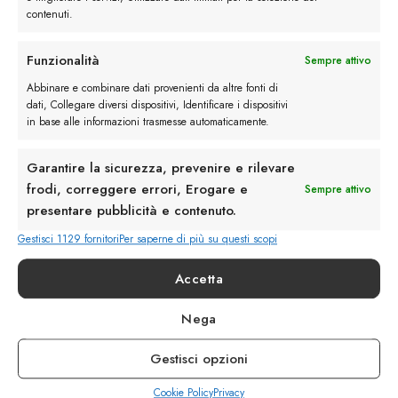
contenuti.
Funzionalità
Sempre attivo
Rimani in contatto con noi
Abbinare e combinare dati provenienti da altre fonti di
dati, Collegare diversi dispositivi, Identificare i dispositivi
Servizio Clienti
in base alle informazioni trasmesse automaticamente.
Garantire la sicurezza, prevenire e rilevare
frodi, correggere errori, Erogare e
Sempre attivo
presentare pubblicità e contenuto.
info@calzaturebelfiore.com
Gestisci 1129 fornitori
Per saperne di più su questi scopi
+39 02 468042
Accetta
MI 20145 • Milano
Via Belfiore 9
Nega
Gestisci opzioni
Termini e Condizioni
Resi e Rimborsi
Spedizioni
Cookie Policy
Privacy