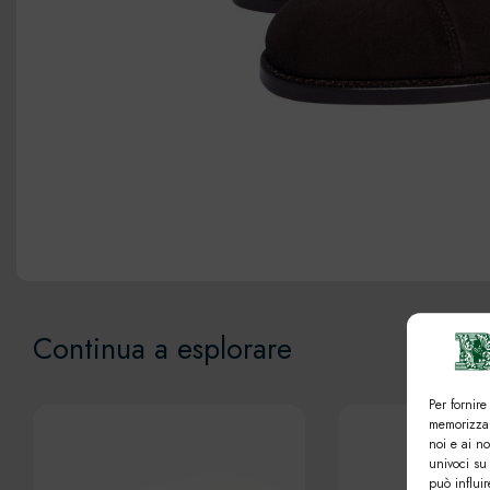
Continua a esplorare
Per fornire
memorizzar
noi e ai n
univoci su
può influi