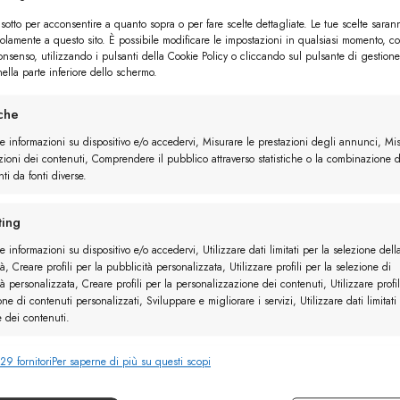
Preferiti
Preferiti
sotto per acconsentire a quanto sopra o per fare scelte dettagliate. Le tue scelte saran
2 utenti
solamente a questo sito. È possibile modificare le impostazioni in qualsiasi momento, c
consenso, utilizzando i pulsanti della Cookie Policy o cliccando sul pulsante di gestione
ella parte inferiore dello schermo.
iche
elle
Derby Camoscio
re informazioni su dispositivo e/o accedervi, Misurare le prestazioni degli annunci, Mi
zioni dei contenuti, Comprendere il pubblico attraverso statistiche o la combinazione d
ti da fonti diverse.
ing
e informazioni su dispositivo e/o accedervi, Utilizzare dati limitati per la selezione dell
à, Creare profili per la pubblicità personalizzata, Utilizzare profili per la selezione di
à personalizzata, Creare profili per la personalizzazione dei contenuti, Utilizzare profil
one di contenuti personalizzati, Sviluppare e migliorare i servizi, Utilizzare dati limitati
e dei contenuti.
29 fornitori
Per saperne di più su questi scopi
nalità
Sempr
e combinare dati provenienti da altre fonti di dati, Collegare diversi