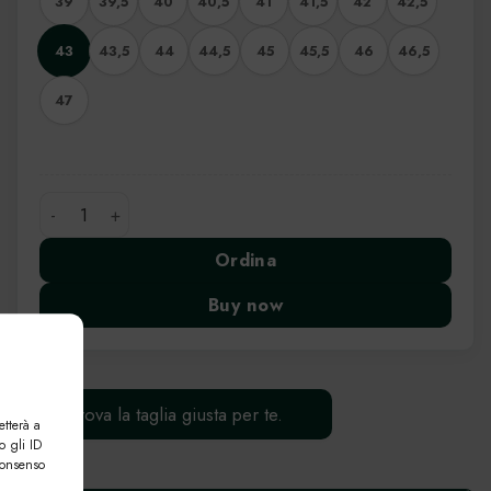
39
39,5
40
40,5
41
41,5
42
42,5
43
43,5
44
44,5
45
45,5
46
46,5
47
Francesina in Camoscio quantità
Ordina
Buy now
Trova la taglia giusta per te.
etterà a
o gli ID
consenso