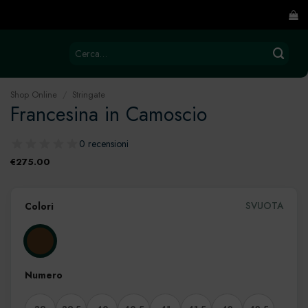
Cerca:
Shop Online
/
Stringate
Francesina in Camoscio
0 recensioni
€
275.00
SVUOTA
Colori
Numero