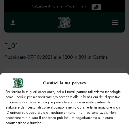
Salta
Calzature Artigianali Made in Italy
ai
contenuti
T_01
Pubblicato
07/10/2021
alle
1200 × 801
in
Cortina
Gestisci la tua privacy
Per fornire le migliori esperienze, noi e i nostri partner utilizziamo tecnologie
come i cookie per memorizzare e/o accedere alle informazioni del dispositivo.
Il consenso a queste tecnologie permetterà a noi e ai nostri partner di
elaborare dati personali come il comportamento durante la navigazione o gli
ID univoci su questo sito e di mostrare annunci (non) personalizzati. Non
acconsentire o ritirare il consenso può influire negativamente su alcune
caratteristiche e funzioni.