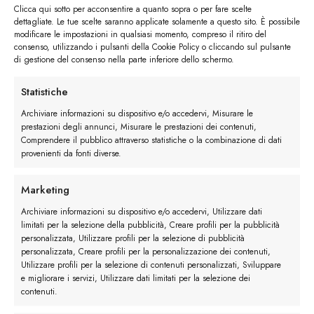
Clicca qui sotto per acconsentire a quanto sopra o per fare scelte
dettagliate. Le tue scelte saranno applicate solamente a questo sito. È possibile
modificare le impostazioni in qualsiasi momento, compreso il ritiro del
consenso, utilizzando i pulsanti della Cookie Policy o cliccando sul pulsante
di gestione del consenso nella parte inferiore dello schermo.
I trackback sono chiusi, ma puoi
lasciare un commento
.
Statistiche
Successivo
→
Archiviare informazioni su dispositivo e/o accedervi, Misurare le
prestazioni degli annunci, Misurare le prestazioni dei contenuti,
Lascia un commento
Comprendere il pubblico attraverso statistiche o la combinazione di dati
provenienti da fonti diverse.
Devi essere
connesso
per inviare un commento.
Marketing
Archiviare informazioni su dispositivo e/o accedervi, Utilizzare dati
limitati per la selezione della pubblicità, Creare profili per la pubblicità
personalizzata, Utilizzare profili per la selezione di pubblicità
personalizzata, Creare profili per la personalizzazione dei contenuti,
Utilizzare profili per la selezione di contenuti personalizzati, Sviluppare
e migliorare i servizi, Utilizzare dati limitati per la selezione dei
contenuti.
Rimani in contatto con noi