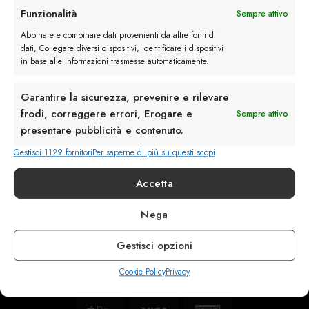
Funzionalità
Sempre attivo
Servizio Clienti
Abbinare e combinare dati provenienti da altre fonti di
dati, Collegare diversi dispositivi, Identificare i dispositivi
in base alle informazioni trasmesse automaticamente.
Garantire la sicurezza, prevenire e rilevare
frodi, correggere errori, Erogare e
info@calzaturebelfiore.com
Sempre attivo
+39 02 468042
presentare pubblicità e contenuto.
MI 20145 • Milano
Gestisci 1129 fornitori
Per saperne di più su questi scopi
Via Belfiore 9
Accetta
Termini e Condizioni
Nega
Resi e Rimborsi
Spedizioni
Gestisci opzioni
Privacy
Cookie Policy
Privacy