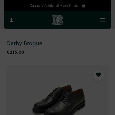
Salta
Calzature Artigianali Made in Italy
ai
contenuti
Derby Brogue
€
215.00
Preferiti
8 utenti