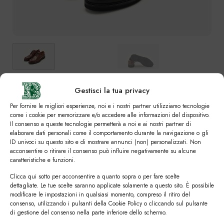
Gestisci la tua privacy
SVUOTA
Colori
Per fornire le migliori esperienze, noi e i nostri partner utilizziamo tecnologie
come i cookie per memorizzare e/o accedere alle informazioni del dispositivo.
Il consenso a queste tecnologie permetterà a noi e ai nostri partner di
elaborare dati personali come il comportamento durante la navigazione o gli
ID univoci su questo sito e di mostrare annunci (non) personalizzati. Non
Numero
acconsentire o ritirare il consenso può influire negativamente su alcune
caratteristiche e funzioni.
39
39,5
40
40,5
41
41,5
42
Clicca qui sotto per acconsentire a quanto sopra o per fare scelte
dettagliate. Le tue scelte saranno applicate solamente a questo sito. È possibile
modificare le impostazioni in qualsiasi momento, compreso il ritiro del
42,5
43
43,5
44
44,5
45
45,5
consenso, utilizzando i pulsanti della Cookie Policy o cliccando sul pulsante
di gestione del consenso nella parte inferiore dello schermo.
46
46,5
47