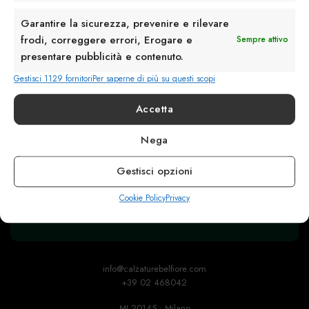
Garantire la sicurezza, prevenire e rilevare
frodi, correggere errori, Erogare e
Sempre attivo
presentare pubblicità e contenuto.
Gestisci 1129 fornitori
Per saperne di più su questi scopi
Accetta
Nega
Rimani in contatto con noi
Gestisci opzioni
Servizio Clienti
Cookie Policy
Privacy
info@calzaturebelfiore.com
+39 02 468042
MI 20145 • Milano