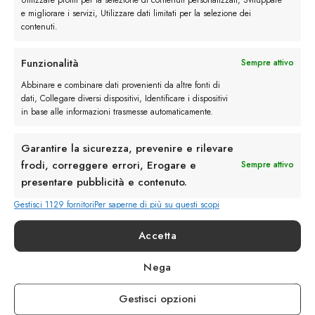
Utilizzare profili per la selezione di contenuti personalizzati, Sviluppare
e migliorare i servizi, Utilizzare dati limitati per la selezione dei
contenuti.
Funzionalità
Sempre attivo
Abbinare e combinare dati provenienti da altre fonti di
Rimani in contatto con noi
dati, Collegare diversi dispositivi, Identificare i dispositivi
in base alle informazioni trasmesse automaticamente.
Servizio Clienti
Garantire la sicurezza, prevenire e rilevare
frodi, correggere errori, Erogare e
Sempre attivo
presentare pubblicità e contenuto.
Gestisci 1129 fornitori
Per saperne di più su questi scopi
info@calzaturebelfiore.com
+39 02 468042
Accetta
MI 20145 • Milano
Nega
Via Belfiore 9
Gestisci opzioni
Termini e Condizioni