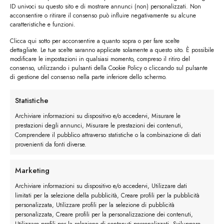
ID univoci su questo sito e di mostrare annunci (non) personalizzati. Non
acconsentire o ritirare il consenso può influire negativamente su alcune
caratteristiche e funzioni.
Clicca qui sotto per acconsentire a quanto sopra o per fare scelte
dettagliate. Le tue scelte saranno applicate solamente a questo sito. È possibile
modificare le impostazioni in qualsiasi momento, compreso il ritiro del
consenso, utilizzando i pulsanti della Cookie Policy o cliccando sul pulsante
di gestione del consenso nella parte inferiore dello schermo.
Statistiche
Archiviare informazioni su dispositivo e/o accedervi, Misurare le
prestazioni degli annunci, Misurare le prestazioni dei contenuti,
Comprendere il pubblico attraverso statistiche o la combinazione di dati
I trackback sono chiusi, ma puoi
lasciare un commento
.
provenienti da fonti diverse.
Lascia un commento
Marketing
Archiviare informazioni su dispositivo e/o accedervi, Utilizzare dati
Devi essere
connesso
per inviare un commento.
limitati per la selezione della pubblicità, Creare profili per la pubblicità
personalizzata, Utilizzare profili per la selezione di pubblicità
personalizzata, Creare profili per la personalizzazione dei contenuti,