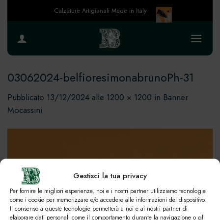
Salta
Calzature Artigianali Made in Italy
ai
contenuti
03062024-belfioresimonabrunoPh-31
Pubblicato
13/12/2024
alle
1200 × 1200
in
Banner
Mocassini
Gestisci la tua privacy
Per fornire le migliori esperienze, noi e i nostri partner utilizziamo tecnologie
come i cookie per memorizzare e/o accedere alle informazioni del dispositivo.
Il consenso a queste tecnologie permetterà a noi e ai nostri partner di
elaborare dati personali come il comportamento durante la navigazione o gli