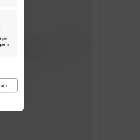
a
i per
 per la
e attivo
ioni
e attivo