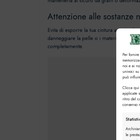
mantenerla al sicuro da graffi o deformaz
Attenzione alle sostanze 
Evita di esporre la tua cintura artigiana
danneggiare la pelle o i materiali della ci
completamente.
Per fornire
memorizzar
noi e ai n
univoci su
può influi
Clicca qui 
applicate 
ritiro del 
consenso n
Statist
Archivia
le presta