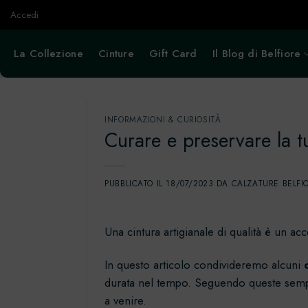
Salta
Accedi
ai
contenuti
La Collezione
Cinture
Gift Card
Il Blog di Belfiore
INFORMAZIONI & CURIOSITÀ
Curare e preservare la tu
PUBBLICATO IL
18/07/2023
DA
CALZATURE BELFI
Una cintura artigianale di qualità è un 
In questo articolo condivideremo alcuni
durata nel tempo. Seguendo queste sempli
a venire.