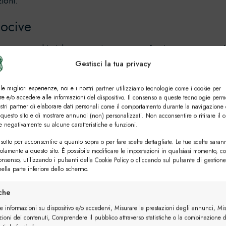
ioni.
nocive
le a sostanze chimiche aggressive come profumi, spray per capel
ntura. Indossa la cintura solo dopo aver applicato tali prodotti e
Gestisci la tua privacy
 le migliori esperienze, noi e i nostri partner utilizziamo tecnologie come i cookie per
e e/o accedere alle informazioni del dispositivo. Il consenso a queste tecnologie perm
ostri partner di elaborare dati personali come il comportamento durante la navigazione 
 questo sito e di mostrare annunci (non) personalizzati. Non acconsentire o ritirare il 
re negativamente su alcune caratteristiche e funzioni.
sotto per acconsentire a quanto sopra o per fare scelte dettagliate. Le tue scelte saran
solamente a questo sito. È possibile modificare le impostazioni in qualsiasi momento, c
consenso, utilizzando i pulsanti della Cookie Policy o cliccando sul pulsante di gestione
ella parte inferiore dello schermo.
iche
re informazioni su dispositivo e/o accedervi, Misurare le prestazioni degli annunci, Mi
zioni dei contenuti, Comprendere il pubblico attraverso statistiche o la combinazione d