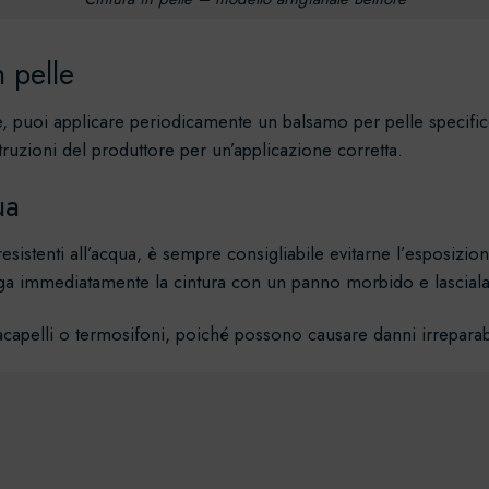
n pelle
elle, puoi applicare periodicamente un balsamo per pelle specif
struzioni del produttore per un’applicazione corretta.
ua
istenti all’acqua, è sempre consigliabile evitarne l’esposizione
uga immediatamente la cintura con un panno morbido e lasciala 
acapelli o termosifoni, poiché possono causare danni irreparabil