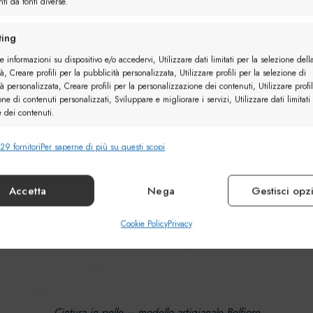
ti da fonti diverse.
ing
e informazioni su dispositivo e/o accedervi, Utilizzare dati limitati per la selezione dell
à, Creare profili per la pubblicità personalizzata, Utilizzare profili per la selezione di
à personalizzata, Creare profili per la personalizzazione dei contenuti, Utilizzare profil
one di contenuti personalizzati, Sviluppare e migliorare i servizi, Utilizzare dati limitati
e dei contenuti.
29 fornitori
Per saperne di più su questi scopi
nalità
Sempr
e combinare dati provenienti da altre fonti di dati, Collegare diversi
vi, Identificare i dispositivi in base alle informazioni trasmesse automaticamente.
Accetta
Nega
Gestisci opz
ire la sicurezza, prevenire e rilevare frodi, correggere
Cookie Policy
Privacy
Sempr
, Erogare e presentare pubblicità e contenuto.
Cintura in pelle – modello artigianale Belfiore