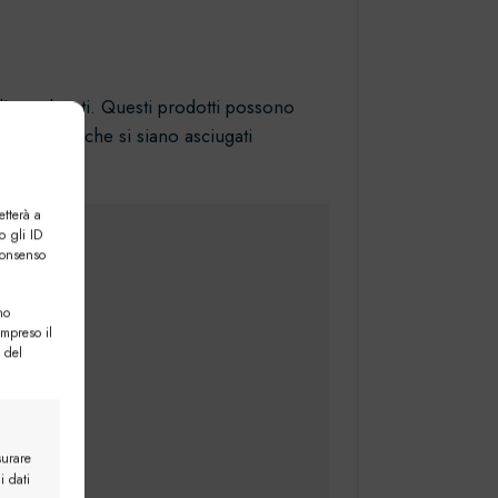
li o solventi. Questi prodotti possono
 assicurati che si siano asciugati
etterà a
o gli ID
consenso
no
ompreso il
 del
surare
i dati