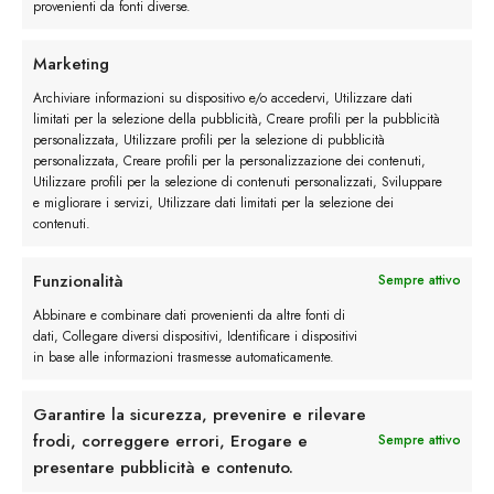
#image_title
provenienti da fonti diverse.
#image_title
Marketing
Archiviare informazioni su dispositivo e/o accedervi, Utilizzare dati
limitati per la selezione della pubblicità, Creare profili per la pubblicità
personalizzata, Utilizzare profili per la selezione di pubblicità
I trackback sono chiusi, ma puoi
lasciare un commento
.
personalizzata, Creare profili per la personalizzazione dei contenuti,
←
Precedente
Utilizzare profili per la selezione di contenuti personalizzati, Sviluppare
e migliorare i servizi, Utilizzare dati limitati per la selezione dei
contenuti.
Lascia un commento
Funzionalità
Sempre attivo
Devi essere
connesso
per inviare un commento.
Abbinare e combinare dati provenienti da altre fonti di
dati, Collegare diversi dispositivi, Identificare i dispositivi
in base alle informazioni trasmesse automaticamente.
Garantire la sicurezza, prevenire e rilevare
frodi, correggere errori, Erogare e
Sempre attivo
presentare pubblicità e contenuto.