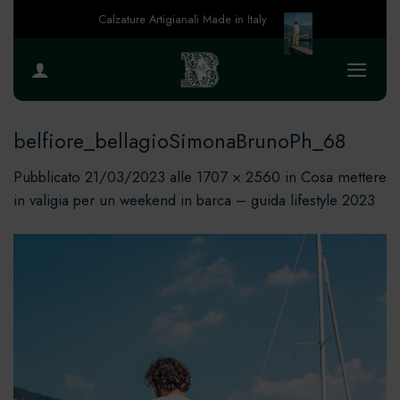
Salta
Calzature Artigianali Made in Italy
ai
contenuti
belfiore_bellagioSimonaBrunoPh_68
Pubblicato
21/03/2023
alle
1707 × 2560
in
Cosa mettere
in valigia per un weekend in barca – guida lifestyle 2023