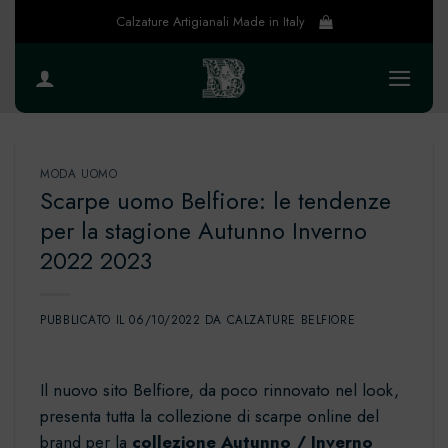
Salta
Calzature Artigianali Made in Italy
ai
contenuti
MODA UOMO
Scarpe uomo Belfiore: le tendenze
per la stagione Autunno Inverno
2022 2023
PUBBLICATO IL
06/10/2022
DA
CALZATURE BELFIORE
Il nuovo sito Belfiore, da poco rinnovato nel look,
presenta tutta la collezione di scarpe online del
brand per la
collezione Autunno / Inverno