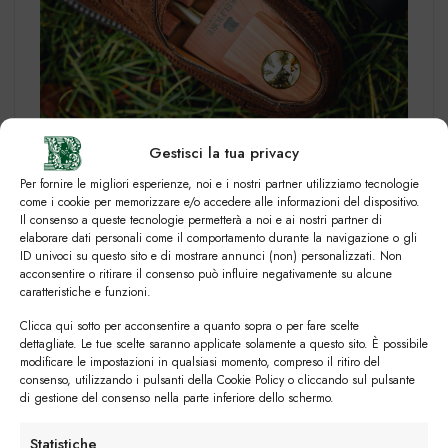
Derby brogue in camoscio
Gestisci la tua privacy
Per fornire le migliori esperienze, noi e i nostri partner utilizziamo tecnologie
come i cookie per memorizzare e/o accedere alle informazioni del dispositivo.
La Derby è concepita per rifinire i look casual
Il consenso a queste tecnologie permetterà a noi e ai nostri partner di
elaborare dati personali come il comportamento durante la navigazione o gli
business e si presenta in molteplici versioni:
ID univoci su questo sito e di mostrare annunci (non) personalizzati. Non
platform in camoscio
,
brogue in pelle
,
liscia con
acconsentire o ritirare il consenso può influire negativamente su alcune
suola in gomma
solo per citarne alcune!
caratteristiche e funzioni.
Clicca qui sotto per acconsentire a quanto sopra o per fare scelte
Scarpe sportive
dettagliate. Le tue scelte saranno applicate solamente a questo sito. È possibile
modificare le impostazioni in qualsiasi momento, compreso il ritiro del
consenso, utilizzando i pulsanti della Cookie Policy o cliccando sul pulsante
di gestione del consenso nella parte inferiore dello schermo.
Statistiche