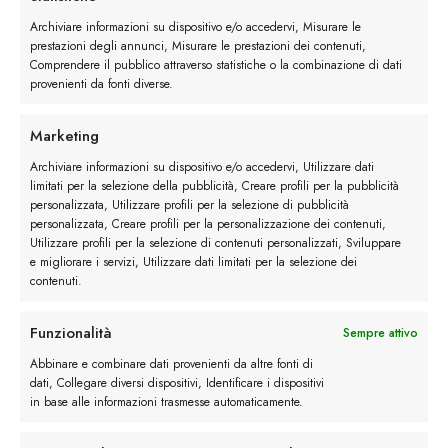
Archiviare informazioni su dispositivo e/o accedervi, Misurare le
prestazioni degli annunci, Misurare le prestazioni dei contenuti,
Comprendere il pubblico attraverso statistiche o la combinazione di dati
provenienti da fonti diverse.
Marketing
Archiviare informazioni su dispositivo e/o accedervi, Utilizzare dati
limitati per la selezione della pubblicità, Creare profili per la pubblicità
personalizzata, Utilizzare profili per la selezione di pubblicità
personalizzata, Creare profili per la personalizzazione dei contenuti,
Utilizzare profili per la selezione di contenuti personalizzati, Sviluppare
e migliorare i servizi, Utilizzare dati limitati per la selezione dei
contenuti.
Sneakers artigianali in camoscio
Funzionalità
Sempre attivo
Le proposte Belfiore per la sezione
scarpe
Abbinare e combinare dati provenienti da altre fonti di
dati, Collegare diversi dispositivi, Identificare i dispositivi
sportive
sono trendy e variegate, perfette per look
in base alle informazioni trasmesse automaticamente.
sportivi dal carattere grintoso ma anche per rifinire
look casual e formali.