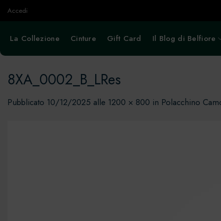
Salta
Accedi
ai
contenuti
La Collezione
Cinture
Gift Card
Il Blog di Belfiore
8XA_0002_B_LRes
Pubblicato
10/12/2025
alle
1200 × 800
in
Polacchino Ca