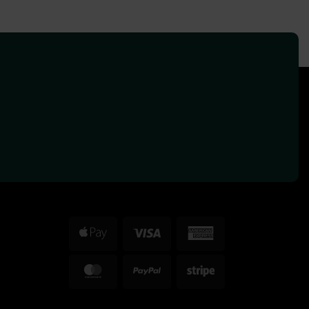
Apple
Visa
American
Pay
Express
MasterCard
PayPal
Stripe