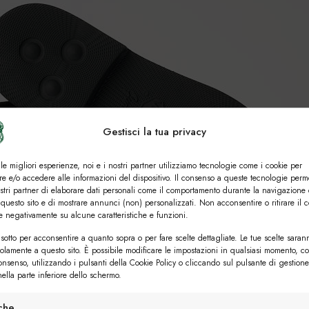
Gestisci la tua privacy
 le migliori esperienze, noi e i nostri partner utilizziamo tecnologie come i cookie per
e e/o accedere alle informazioni del dispositivo. Il consenso a queste tecnologie perm
ostri partner di elaborare dati personali come il comportamento durante la navigazione 
 questo sito e di mostrare annunci (non) personalizzati. Non acconsentire o ritirare il 
re negativamente su alcune caratteristiche e funzioni.
sotto per acconsentire a quanto sopra o per fare scelte dettagliate. Le tue scelte saran
solamente a questo sito. È possibile modificare le impostazioni in qualsiasi momento, c
consenso, utilizzando i pulsanti della Cookie Policy o cliccando sul pulsante di gestione
ella parte inferiore dello schermo.
iche