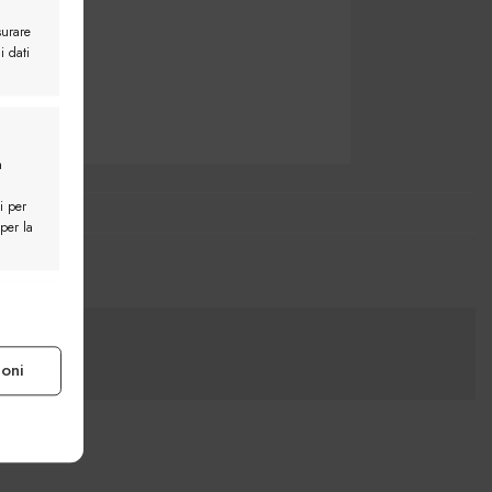
surare
i dati
a
i per
 per la
e attivo
ioni
e attivo