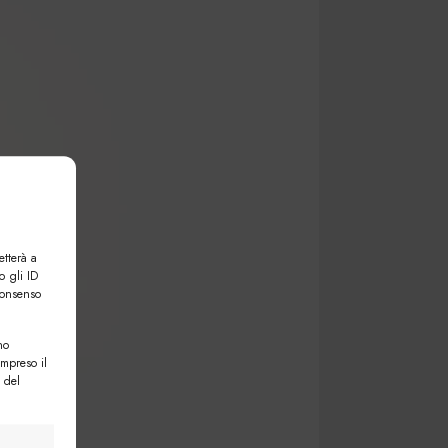
etterà a
o gli ID
consenso
no
ompreso il
 del