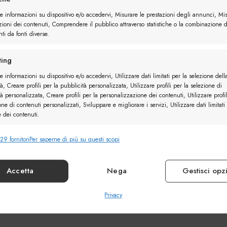
re informazioni su dispositivo e/o accedervi, Misurare le prestazioni degli annunci, Mi
zioni dei contenuti, Comprendere il pubblico attraverso statistiche o la combinazione d
ti da fonti diverse.
ing
e informazioni su dispositivo e/o accedervi, Utilizzare dati limitati per la selezione dell
à, Creare profili per la pubblicità personalizzata, Utilizzare profili per la selezione di
à personalizzata, Creare profili per la personalizzazione dei contenuti, Utilizzare profil
one di contenuti personalizzati, Sviluppare e migliorare i servizi, Utilizzare dati limitati
e dei contenuti.
29 fornitori
Per saperne di più su questi scopi
nalità
Sempr
e combinare dati provenienti da altre fonti di dati, Collegare diversi
vi, Identificare i dispositivi in base alle informazioni trasmesse automaticamente.
Accetta
Nega
Gestisci opz
ire la sicurezza, prevenire e rilevare frodi, correggere
Privacy
Sempr
, Erogare e presentare pubblicità e contenuto.