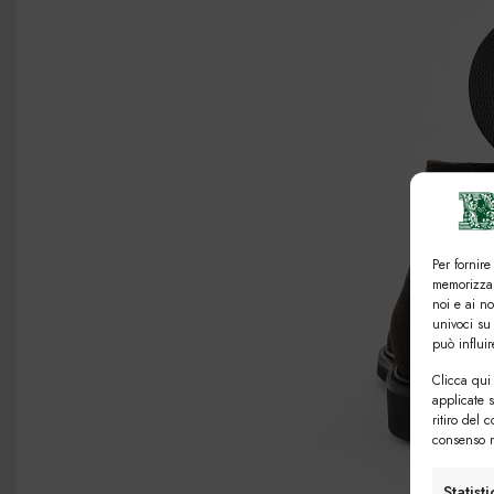
Per fornire
memorizzar
noi e ai n
univoci su
può influi
Clicca qui 
applicate 
ritiro del 
consenso n
Statist