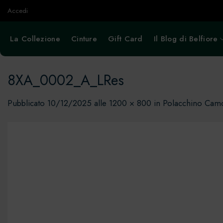
Salta
Accedi
ai
contenuti
La Collezione
Cinture
Gift Card
Il Blog di Belfiore
8XA_0002_A_LRes
Pubblicato
10/12/2025
alle
1200 × 800
in
Polacchino Ca