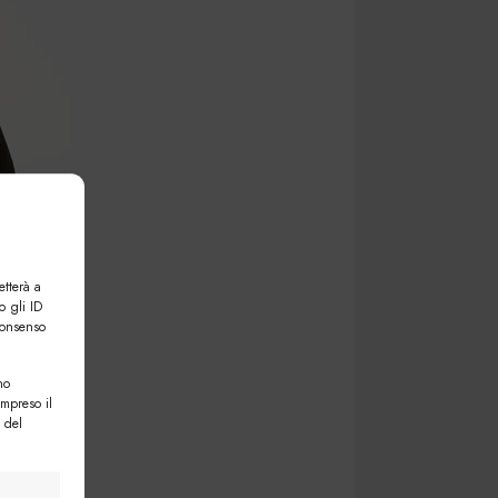
etterà a
o gli ID
consenso
no
ompreso il
 del