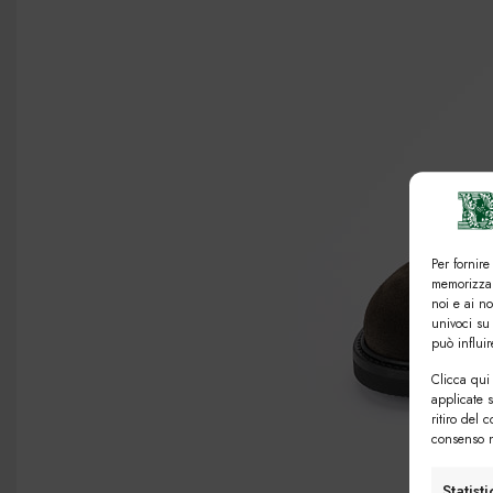
Per fornire
memorizzar
noi e ai n
univoci su
può influi
Clicca qui 
applicate 
ritiro del 
consenso n
Statist