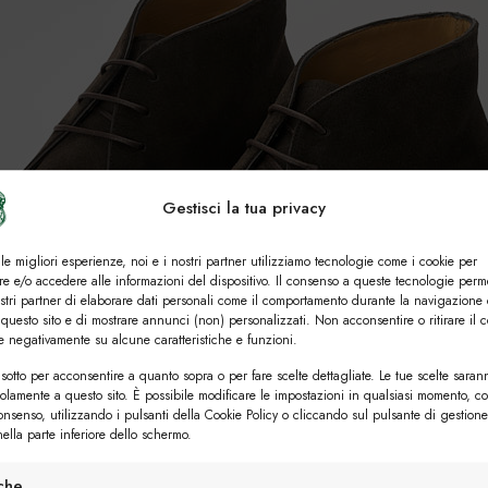
Gestisci la tua privacy
 le migliori esperienze, noi e i nostri partner utilizziamo tecnologie come i cookie per
e e/o accedere alle informazioni del dispositivo. Il consenso a queste tecnologie perm
ostri partner di elaborare dati personali come il comportamento durante la navigazione 
 questo sito e di mostrare annunci (non) personalizzati. Non acconsentire o ritirare il 
re negativamente su alcune caratteristiche e funzioni.
sotto per acconsentire a quanto sopra o per fare scelte dettagliate. Le tue scelte saran
solamente a questo sito. È possibile modificare le impostazioni in qualsiasi momento, c
consenso, utilizzando i pulsanti della Cookie Policy o cliccando sul pulsante di gestione
ella parte inferiore dello schermo.
iche