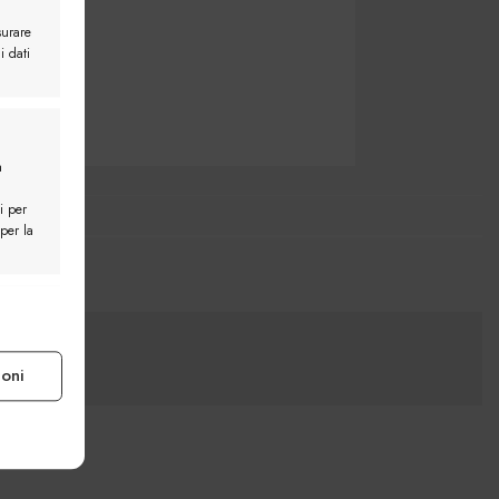
surare
i dati
a
i per
 per la
e attivo
ioni
e attivo