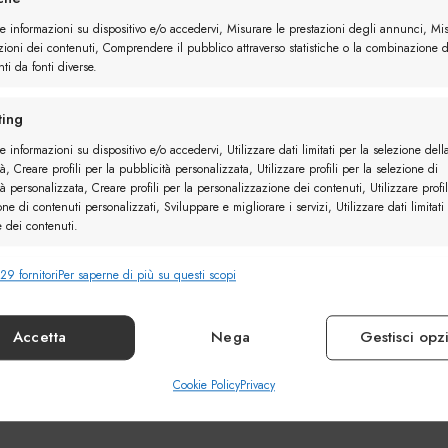
re informazioni su dispositivo e/o accedervi, Misurare le prestazioni degli annunci, Mi
zioni dei contenuti, Comprendere il pubblico attraverso statistiche o la combinazione d
ti da fonti diverse.
ing
e informazioni su dispositivo e/o accedervi, Utilizzare dati limitati per la selezione dell
à, Creare profili per la pubblicità personalizzata, Utilizzare profili per la selezione di
à personalizzata, Creare profili per la personalizzazione dei contenuti, Utilizzare profil
one di contenuti personalizzati, Sviluppare e migliorare i servizi, Utilizzare dati limitati
e dei contenuti.
29 fornitori
Per saperne di più su questi scopi
nalità
Sempr
e combinare dati provenienti da altre fonti di dati, Collegare diversi
vi, Identificare i dispositivi in base alle informazioni trasmesse automaticamente.
Accetta
Nega
Gestisci opz
ire la sicurezza, prevenire e rilevare frodi, correggere
Cookie Policy
Privacy
Sempr
, Erogare e presentare pubblicità e contenuto.