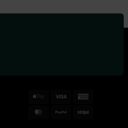
Apple
Visa
American
Pay
Express
MasterCard
PayPal
Stripe