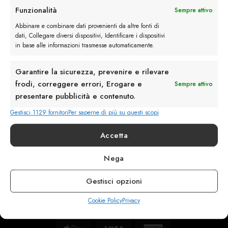
Funzionalità
Sempre attivo
Servizio Clienti
Abbinare e combinare dati provenienti da altre fonti di
dati, Collegare diversi dispositivi, Identificare i dispositivi
in base alle informazioni trasmesse automaticamente.
Garantire la sicurezza, prevenire e rilevare
info@calzaturebelfiore.com
frodi, correggere errori, Erogare e
Sempre attivo
+39 02 468042
presentare pubblicità e contenuto.
MI 20145 • Milano
Gestisci 1129 fornitori
Per saperne di più su questi scopi
Via Belfiore 9
Accetta
Termini e Condizioni
Nega
Resi e Rimborsi
Spedizioni
Gestisci opzioni
Privacy
Cookie Policy
Privacy