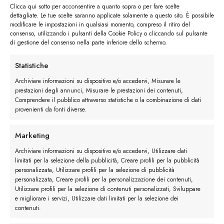
Clicca qui sotto per acconsentire a quanto sopra o per fare scelte
dettagliate. Le tue scelte saranno applicate solamente a questo sito. È possibile
modificare le impostazioni in qualsiasi momento, compreso il ritiro del
consenso, utilizzando i pulsanti della Cookie Policy o cliccando sul pulsante
di gestione del consenso nella parte inferiore dello schermo.
Statistiche
I trackback sono chiusi, ma puoi
lasciare un commento
.
Archiviare informazioni su dispositivo e/o accedervi, Misurare le
prestazioni degli annunci, Misurare le prestazioni dei contenuti,
Lascia un commento
Comprendere il pubblico attraverso statistiche o la combinazione di dati
provenienti da fonti diverse.
Devi essere
connesso
per inviare un commento.
Marketing
Archiviare informazioni su dispositivo e/o accedervi, Utilizzare dati
limitati per la selezione della pubblicità, Creare profili per la pubblicità
personalizzata, Utilizzare profili per la selezione di pubblicità
personalizzata, Creare profili per la personalizzazione dei contenuti,
Utilizzare profili per la selezione di contenuti personalizzati, Sviluppare
e migliorare i servizi, Utilizzare dati limitati per la selezione dei
contenuti.
Rimani in contatto con noi