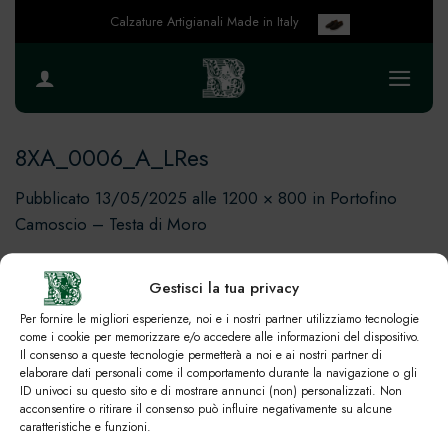
Salta
Calzature Artigianali Made in Italy
ai
contenuti
8XA_0006_A_LRes
Pubblicato
13/05/2025
alle
1200 × 800
in
Portofino
Camoscio – Testa di Moro
Gestisci la tua privacy
Per fornire le migliori esperienze, noi e i nostri partner utilizziamo tecnologie
come i cookie per memorizzare e/o accedere alle informazioni del dispositivo.
Il consenso a queste tecnologie permetterà a noi e ai nostri partner di
elaborare dati personali come il comportamento durante la navigazione o gli
ID univoci su questo sito e di mostrare annunci (non) personalizzati. Non
acconsentire o ritirare il consenso può influire negativamente su alcune
caratteristiche e funzioni.