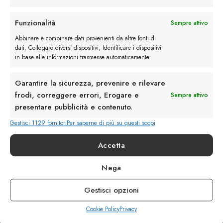
Rimani in contatto con noi
Funzionalità
Sempre attivo
Abbinare e combinare dati provenienti da altre fonti di
Servizio Clienti
dati, Collegare diversi dispositivi, Identificare i dispositivi
in base alle informazioni trasmesse automaticamente.
Garantire la sicurezza, prevenire e rilevare
frodi, correggere errori, Erogare e
Sempre attivo
presentare pubblicità e contenuto.
info@calzaturebelfiore.com
+39 02 468042
Gestisci 1129 fornitori
Per saperne di più su questi scopi
MI 20145 • Milano
Accetta
Via Belfiore 9
Nega
Termini e Condizioni
Resi e Rimborsi
Gestisci opzioni
Spedizioni
Privacy
Cookie Policy
Privacy