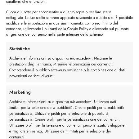
caratteristiche e funzioni.
Clicca qui sotto per acconsentire a quanto sopra o per fare scelte
dettagliate. Le tue scelte saranno applicate solamente a questo sito. È possibile
modificare le impostazioni in qualsiasi momento, compreso il ritiro del
consenso, utilizzando i pulsanti della Cookie Policy o cliccando sul pulsante
di gestione del consenso nella parte inferiore dello schermo.
I trackback sono chiusi, ma puoi
lasciare un commento
.
Statistiche
←
Precedente
Archiviare informazioni su dispositivo e/o accedervi, Misurare le
Successivo
→
prestazioni degli annunci, Misurare le prestazioni dei contenuti,
Comprendere il pubblico attraverso statistiche o la combinazione di dati
provenienti da fonti diverse.
Lascia un commento
Devi essere
connesso
per inviare un commento.
Marketing
Archiviare informazioni su dispositivo e/o accedervi, Utilizzare dati
limitati per la selezione della pubblicità, Creare profili per la pubblicità
personalizzata, Utilizzare profili per la selezione di pubblicità
personalizzata, Creare profili per la personalizzazione dei contenuti,
Utilizzare profili per la selezione di contenuti personalizzati, Sviluppare
e migliorare i servizi, Utilizzare dati limitati per la selezione dei
contenuti.