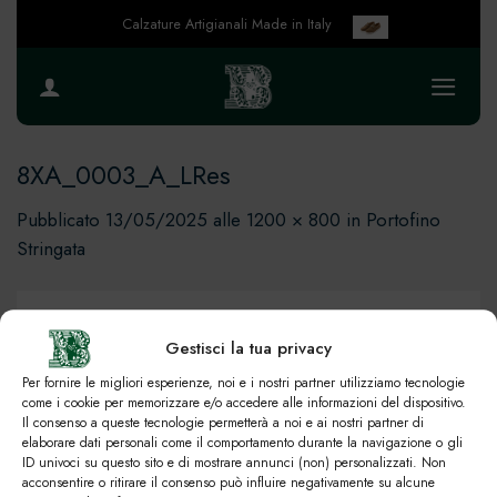
Salta
Calzature Artigianali Made in Italy
ai
contenuti
8XA_0003_A_LRes
Pubblicato
13/05/2025
alle
1200 × 800
in
Portofino
Stringata
Gestisci la tua privacy
Per fornire le migliori esperienze, noi e i nostri partner utilizziamo tecnologie
come i cookie per memorizzare e/o accedere alle informazioni del dispositivo.
Il consenso a queste tecnologie permetterà a noi e ai nostri partner di
elaborare dati personali come il comportamento durante la navigazione o gli
ID univoci su questo sito e di mostrare annunci (non) personalizzati. Non
acconsentire o ritirare il consenso può influire negativamente su alcune