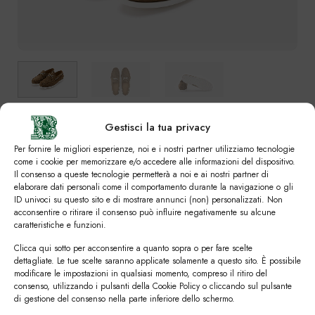
Gestisci la tua privacy
SVUOTA
Colori
Per fornire le migliori esperienze, noi e i nostri partner utilizziamo tecnologie
come i cookie per memorizzare e/o accedere alle informazioni del dispositivo.
Il consenso a queste tecnologie permetterà a noi e ai nostri partner di
elaborare dati personali come il comportamento durante la navigazione o gli
ID univoci su questo sito e di mostrare annunci (non) personalizzati. Non
Numero
acconsentire o ritirare il consenso può influire negativamente su alcune
caratteristiche e funzioni.
39
39,5
40
40,5
41
41,5
42
Clicca qui sotto per acconsentire a quanto sopra o per fare scelte
dettagliate. Le tue scelte saranno applicate solamente a questo sito. È possibile
modificare le impostazioni in qualsiasi momento, compreso il ritiro del
42,5
43
43,5
44
44,5
45
45,5
consenso, utilizzando i pulsanti della Cookie Policy o cliccando sul pulsante
di gestione del consenso nella parte inferiore dello schermo.
46
46,5
47