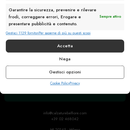
Garantire la sicurezza, prevenire e rilevare
frodi, correggere errori, Erogare e
Sempre attivo
presentare pubblicità e contenuto.
Gestisci 1129 fornitori
Per saperne di più su questi scopi
Accetta
Nega
Rimani in contatto con noi
Gestisci opzioni
Servizio Clienti
Cookie Policy
Privacy
info@calzaturebelfiore.com
+39 02 468042
MI 20145 • Milano