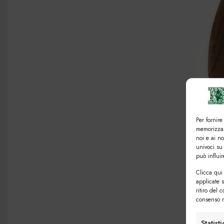
Per fornire
memorizzar
noi e ai n
univoci su
può influi
Clicca qui 
applicate 
ritiro del 
consenso n
Statist