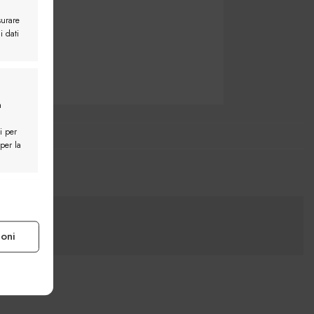
surare
i dati
a
i per
 per la
e attivo
ioni
e attivo