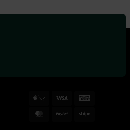
Apple
Visa
American
Pay
Express
MasterCard
PayPal
Stripe