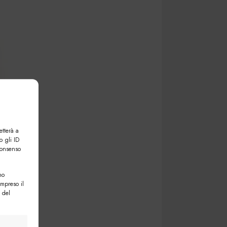
etterà a
o gli ID
consenso
no
ompreso il
 del