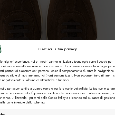
Gestisci la tua privacy
 le migliori esperienze, noi e i nostri partner utilizziamo tecnologie come i cookie per
e e/o accedere alle informazioni del dispositivo. Il consenso a queste tecnologie perm
ostri partner di elaborare dati personali come il comportamento durante la navigazione 
 questo sito e di mostrare annunci (non) personalizzati. Non acconsentire o ritirare il 
re negativamente su alcune caratteristiche e funzioni.
sotto per acconsentire a quanto sopra o per fare scelte dettagliate. Le tue scelte saran
solamente a questo sito. È possibile modificare le impostazioni in qualsiasi momento, c
consenso, utilizzando i pulsanti della Cookie Policy o cliccando sul pulsante di gestione
ella parte inferiore dello schermo.
iche