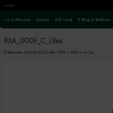
Salta
Accedi
ai
contenuti
La Collezione
Cinture
Gift Card
Il Blog di Belfiore
8XA_0009_C_LRes
Pubblicato
03/04/2025
alle
1200 × 800
in
Ischia