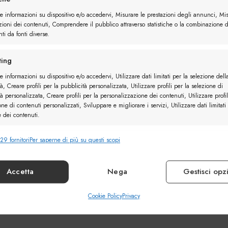
re informazioni su dispositivo e/o accedervi, Misurare le prestazioni degli annunci, Mi
zioni dei contenuti, Comprendere il pubblico attraverso statistiche o la combinazione d
ti da fonti diverse.
ing
e informazioni su dispositivo e/o accedervi, Utilizzare dati limitati per la selezione dell
à, Creare profili per la pubblicità personalizzata, Utilizzare profili per la selezione di
à personalizzata, Creare profili per la personalizzazione dei contenuti, Utilizzare profil
one di contenuti personalizzati, Sviluppare e migliorare i servizi, Utilizzare dati limitati
e dei contenuti.
29 fornitori
Per saperne di più su questi scopi
nalità
Sempr
e combinare dati provenienti da altre fonti di dati, Collegare diversi
vi, Identificare i dispositivi in base alle informazioni trasmesse automaticamente.
Accetta
Nega
Gestisci opz
ire la sicurezza, prevenire e rilevare frodi, correggere
Cookie Policy
Privacy
Sempr
, Erogare e presentare pubblicità e contenuto.