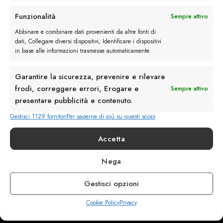
Rimani in contatto con noi
Funzionalità
Sempre attivo
Servizio Clienti
Abbinare e combinare dati provenienti da altre fonti di
dati, Collegare diversi dispositivi, Identificare i dispositivi
in base alle informazioni trasmesse automaticamente.
Garantire la sicurezza, prevenire e rilevare
frodi, correggere errori, Erogare e
Sempre attivo
info@calzaturebelfiore.com
presentare pubblicità e contenuto.
+39 02 468042
Gestisci 1129 fornitori
Per saperne di più su questi scopi
MI 20145 • Milano
Via Belfiore 9
Accetta
Nega
Termini e Condizioni
Resi e Rimborsi
Gestisci opzioni
Spedizioni
Privacy
Cookie Policy
Privacy