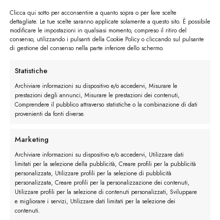
Clicca qui sotto per acconsentire a quanto sopra o per fare scelte
dettagliate. Le tue scelte saranno applicate solamente a questo sito. È possibile
modificare le impostazioni in qualsiasi momento, compreso il ritiro del
consenso, utilizzando i pulsanti della Cookie Policy o cliccando sul pulsante
di gestione del consenso nella parte inferiore dello schermo.
I trackback sono chiusi, ma puoi
lasciare un commento
.
←
Precedente
Statistiche
Successivo
→
Archiviare informazioni su dispositivo e/o accedervi, Misurare le
prestazioni degli annunci, Misurare le prestazioni dei contenuti,
Comprendere il pubblico attraverso statistiche o la combinazione di dati
Lascia un commento
provenienti da fonti diverse.
Devi essere
connesso
per inviare un commento.
Marketing
Archiviare informazioni su dispositivo e/o accedervi, Utilizzare dati
limitati per la selezione della pubblicità, Creare profili per la pubblicità
personalizzata, Utilizzare profili per la selezione di pubblicità
personalizzata, Creare profili per la personalizzazione dei contenuti,
Utilizzare profili per la selezione di contenuti personalizzati, Sviluppare
e migliorare i servizi, Utilizzare dati limitati per la selezione dei
contenuti.