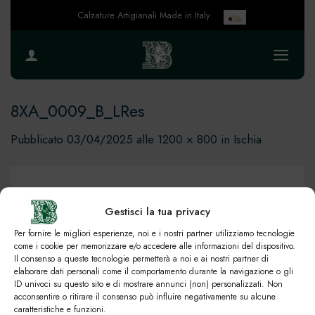
Salta
Calzature Artigianali Made in Italy
ai
contenuti
8XA_0009_B_LRes
Pubblicato
03/04/2025
alle
1200 × 800
in
Ischia
Gestisci la tua privacy
Per fornire le migliori esperienze, noi e i nostri partner utilizziamo tecnologie
come i cookie per memorizzare e/o accedere alle informazioni del dispositivo.
Il consenso a queste tecnologie permetterà a noi e ai nostri partner di
elaborare dati personali come il comportamento durante la navigazione o gli
ID univoci su questo sito e di mostrare annunci (non) personalizzati. Non
acconsentire o ritirare il consenso può influire negativamente su alcune
caratteristiche e funzioni.