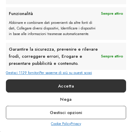
Rimani in contatto con noi
Funzionalità
Sempre attivo
Abbinare e combinare dati provenienti da altre fonti di
Servizio Clienti
dati, Collegare diversi dispositivi, Identificare i dispositivi
in base alle informazioni trasmesse automaticamente.
Garantire la sicurezza, prevenire e rilevare
frodi, correggere errori, Erogare e
Sempre attivo
presentare pubblicità e contenuto.
info@calzaturebelfiore.com
+39 02 468042
Gestisci 1129 fornitori
Per saperne di più su questi scopi
MI 20145 • Milano
Accetta
Via Belfiore 9
Nega
Termini e Condizioni
Resi e Rimborsi
Gestisci opzioni
Spedizioni
Privacy
Cookie Policy
Privacy