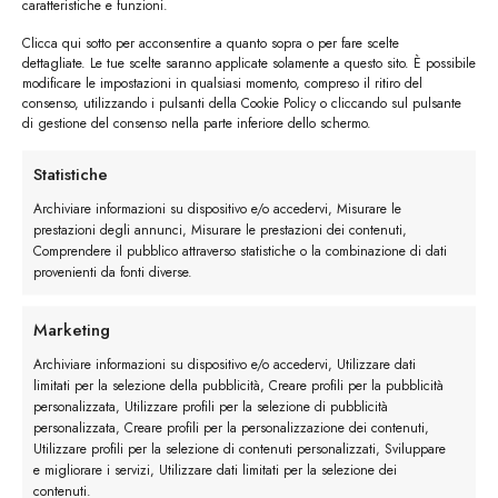
caratteristiche e funzioni.
Clicca qui sotto per acconsentire a quanto sopra o per fare scelte
dettagliate. Le tue scelte saranno applicate solamente a questo sito. È possibile
modificare le impostazioni in qualsiasi momento, compreso il ritiro del
consenso, utilizzando i pulsanti della Cookie Policy o cliccando sul pulsante
di gestione del consenso nella parte inferiore dello schermo.
I trackback sono chiusi, ma puoi
lasciare un commento
.
Statistiche
←
Precedente
Archiviare informazioni su dispositivo e/o accedervi, Misurare le
Successivo
→
prestazioni degli annunci, Misurare le prestazioni dei contenuti,
Comprendere il pubblico attraverso statistiche o la combinazione di dati
provenienti da fonti diverse.
Lascia un commento
Devi essere
connesso
per inviare un commento.
Marketing
Archiviare informazioni su dispositivo e/o accedervi, Utilizzare dati
limitati per la selezione della pubblicità, Creare profili per la pubblicità
personalizzata, Utilizzare profili per la selezione di pubblicità
personalizzata, Creare profili per la personalizzazione dei contenuti,
Utilizzare profili per la selezione di contenuti personalizzati, Sviluppare
e migliorare i servizi, Utilizzare dati limitati per la selezione dei
contenuti.