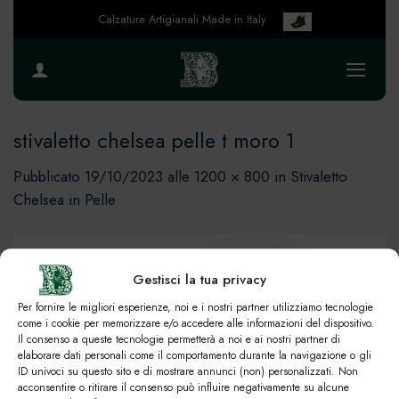
Salta
Calzature Artigianali Made in Italy
ai
contenuti
stivaletto chelsea pelle t moro 1
Pubblicato
19/10/2023
alle
1200 × 800
in
Stivaletto
Chelsea in Pelle
Gestisci la tua privacy
Per fornire le migliori esperienze, noi e i nostri partner utilizziamo tecnologie
come i cookie per memorizzare e/o accedere alle informazioni del dispositivo.
Il consenso a queste tecnologie permetterà a noi e ai nostri partner di
elaborare dati personali come il comportamento durante la navigazione o gli
ID univoci su questo sito e di mostrare annunci (non) personalizzati. Non
acconsentire o ritirare il consenso può influire negativamente su alcune