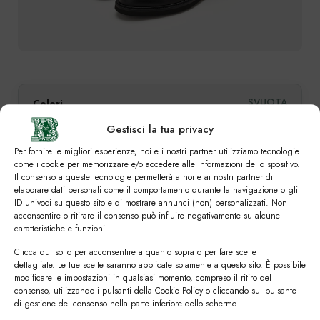
SVUOTA
Colori
Gestisci la tua privacy
Per fornire le migliori esperienze, noi e i nostri partner utilizziamo tecnologie
come i cookie per memorizzare e/o accedere alle informazioni del dispositivo.
Numero
Il consenso a queste tecnologie permetterà a noi e ai nostri partner di
elaborare dati personali come il comportamento durante la navigazione o gli
ID univoci su questo sito e di mostrare annunci (non) personalizzati. Non
39
39,5
40
40,5
41
41,5
42
acconsentire o ritirare il consenso può influire negativamente su alcune
caratteristiche e funzioni.
42,5
43
43,5
44
44,5
45
45,5
Clicca qui sotto per acconsentire a quanto sopra o per fare scelte
dettagliate. Le tue scelte saranno applicate solamente a questo sito. È possibile
46
46,5
47
modificare le impostazioni in qualsiasi momento, compreso il ritiro del
consenso, utilizzando i pulsanti della Cookie Policy o cliccando sul pulsante
di gestione del consenso nella parte inferiore dello schermo.