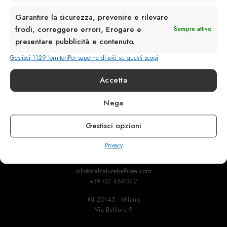
Garantire la sicurezza, prevenire e rilevare
frodi, correggere errori, Erogare e
Sempre attivo
presentare pubblicità e contenuto.
Gestisci 1129 fornitori
Per saperne di più su questi scopi
Accetta
Rimani in contatto con noi
Nega
Servizio Clienti
Gestisci opzioni
Privacy
info@calzaturebelfiore.com
+39 02 468042
MI 20145 • Milano
Via Belfiore 9