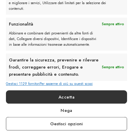
e migliorare i servizi, Utilizzare dati limitati per la selezione dei
contenuti.
Funzionalità
Sempre attivo
Rimani in contatto con noi
Abbinare e combinare dati provenienti da altre fonti di
dati, Collegare diversi dispositivi, Identificare i dispositivi
in base alle informazioni trasmesse automaticamente.
Servizio Clienti
Garantire la sicurezza, prevenire e rilevare
frodi, correggere errori, Erogare e
Sempre attivo
presentare pubblicità e contenuto.
Gestisci 1129 fornitori
Per saperne di più su questi scopi
info@calzaturebelfiore.com
+39 02 468042
Accetta
MI 20145 • Milano
Via Belfiore 9
Nega
Gestisci opzioni
Termini e Condizioni