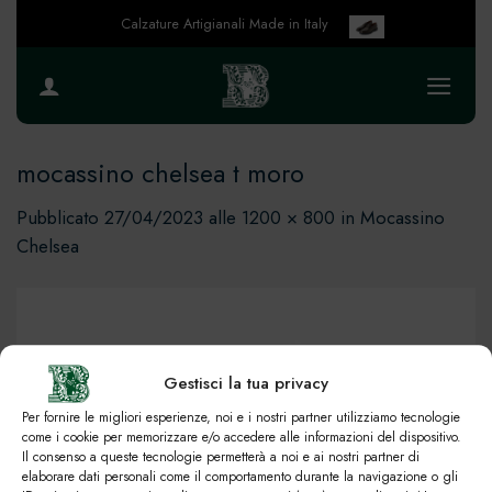
Salta
Calzature Artigianali Made in Italy
ai
contenuti
mocassino chelsea t moro
Pubblicato
27/04/2023
alle
1200 × 800
in
Mocassino
Chelsea
Gestisci la tua privacy
Per fornire le migliori esperienze, noi e i nostri partner utilizziamo tecnologie
come i cookie per memorizzare e/o accedere alle informazioni del dispositivo.
Il consenso a queste tecnologie permetterà a noi e ai nostri partner di
elaborare dati personali come il comportamento durante la navigazione o gli