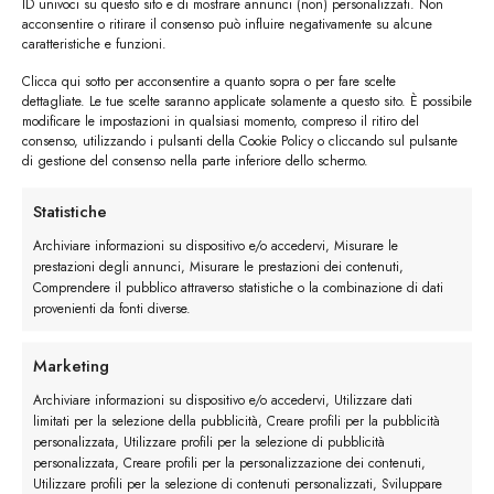
ID univoci su questo sito e di mostrare annunci (non) personalizzati. Non
acconsentire o ritirare il consenso può influire negativamente su alcune
caratteristiche e funzioni.
Clicca qui sotto per acconsentire a quanto sopra o per fare scelte
dettagliate. Le tue scelte saranno applicate solamente a questo sito. È possibile
#image_title
modificare le impostazioni in qualsiasi momento, compreso il ritiro del
consenso, utilizzando i pulsanti della Cookie Policy o cliccando sul pulsante
di gestione del consenso nella parte inferiore dello schermo.
#image_title
Statistiche
Archiviare informazioni su dispositivo e/o accedervi, Misurare le
I trackback sono chiusi, ma puoi
lasciare un commento
.
prestazioni degli annunci, Misurare le prestazioni dei contenuti,
Comprendere il pubblico attraverso statistiche o la combinazione di dati
←
Precedente
provenienti da fonti diverse.
Lascia un commento
Marketing
Devi essere
connesso
per inviare un commento.
Archiviare informazioni su dispositivo e/o accedervi, Utilizzare dati
limitati per la selezione della pubblicità, Creare profili per la pubblicità
personalizzata, Utilizzare profili per la selezione di pubblicità
personalizzata, Creare profili per la personalizzazione dei contenuti,
Utilizzare profili per la selezione di contenuti personalizzati, Sviluppare