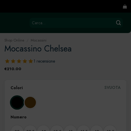
Cerca:
Shop Online
/
Mocassini
Mocassino Chelsea
1 recensione
€
210.00
SVUOTA
Colori
Numero