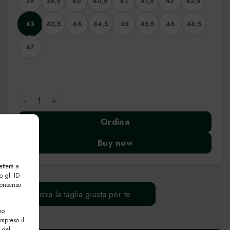
39
39,5
40
40,5
41
41,5
42
42,5
43
43,5
44
44,5
45
45,5
46
46,5
47
Mocassino Chelsea quantità
Ordina
Buy now
etterà a
o gli ID
consenso
Trova la taglia giusta per te.
no
ompreso il
 del