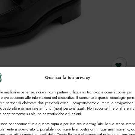
Gestisci la tua privacy
 le migliori esperienze, noi e i nostri partner utilizziamo tecnologie come i cookie per
e e/o accedere alle informazioni del dispositivo. Il consenso a queste tecnologie perm
ostri partner di elaborare dati personali come il comportamento durante la navigazione 
 questo sito e di mostrare annunci (non) personalizzati. Non acconsentire o ritirare il 
re negativamente su alcune caratteristiche e funzioni.
sotto per acconsentire a quanto sopra o per fare scelte dettagliate. Le tue scelte saran
solamente a questo sito. È possibile modificare le impostazioni in qualsiasi momento, c
consenso, utilizzando i pulsanti della Cookie Policy o cliccando sul pulsante di gestione