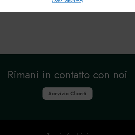
Cookie Policy
Privacy
Sempr
, Erogare e presentare pubblicità e contenuto.
Rimani in contatto con noi
Servizio Clienti