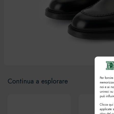
Per fornire
Continua a esplorare
memorizzar
noi e ai n
univoci su
può influi
Clicca qui 
applicate 
ritiro del 