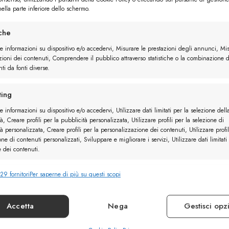
ella parte inferiore dello schermo.
iche
re informazioni su dispositivo e/o accedervi, Misurare le prestazioni degli annunci, Mi
zioni dei contenuti, Comprendere il pubblico attraverso statistiche o la combinazione d
ti da fonti diverse.
elle
Derby Camoscio
ing
e informazioni su dispositivo e/o accedervi, Utilizzare dati limitati per la selezione dell
à, Creare profili per la pubblicità personalizzata, Utilizzare profili per la selezione di
à personalizzata, Creare profili per la personalizzazione dei contenuti, Utilizzare profil
one di contenuti personalizzati, Sviluppare e migliorare i servizi, Utilizzare dati limitati
e dei contenuti.
29 fornitori
Per saperne di più su questi scopi
nalità
Sempr
e combinare dati provenienti da altre fonti di dati, Collegare diversi
vi, Identificare i dispositivi in base alle informazioni trasmesse automaticamente.
Accetta
Nega
Gestisci opz
ire la sicurezza, prevenire e rilevare frodi, correggere