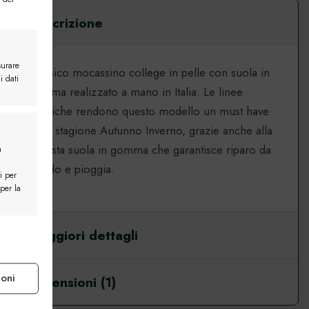
Descrizione
surare
Classico mocassino college in pelle con suola in
i dati
gomma realizzato a mano in Italia. Le linee
Mocassino Roma
classiche rendono questo modello un must have
England
della stagione Autunno Inverno, grazie anche alla
robusta suola in gomma che garantisce riparo da
a
freddo e pioggia.
i per
 per la
Maggiori dettagli
e attivo
ioni
Recensioni (1)