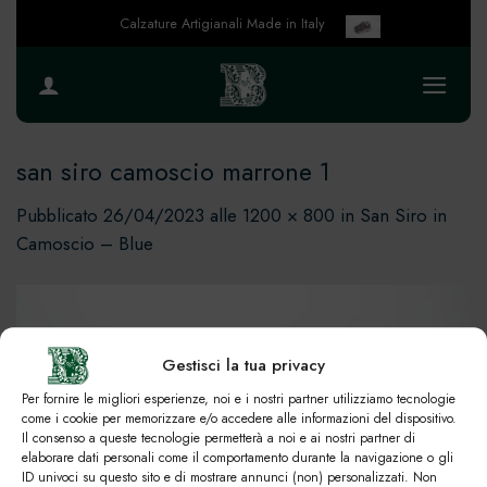
Salta
Calzature Artigianali Made in Italy
ai
contenuti
san siro camoscio marrone 1
Pubblicato
26/04/2023
alle
1200 × 800
in
San Siro in
Camoscio – Blue
Gestisci la tua privacy
Per fornire le migliori esperienze, noi e i nostri partner utilizziamo tecnologie
come i cookie per memorizzare e/o accedere alle informazioni del dispositivo.
Il consenso a queste tecnologie permetterà a noi e ai nostri partner di
elaborare dati personali come il comportamento durante la navigazione o gli
ID univoci su questo sito e di mostrare annunci (non) personalizzati. Non