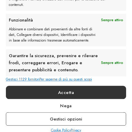
contenuti.
Funzionalità
Sempre attivo
Rimani in contatto con noi
Abbinare e combinare dati provenienti da altre fonti di
dati, Collegare diversi dispositivi, Identificare i dispositivi
Servizio Clienti
in base alle informazioni trasmesse automaticamente.
Garantire la sicurezza, prevenire e rilevare
frodi, correggere errori, Erogare e
Sempre attivo
presentare pubblicità e contenuto.
info@calzaturebelfiore.com
Gestisci 1129 fornitori
Per saperne di più su questi scopi
+39 02 468042
Accetta
MI 20145 • Milano
Via Belfiore 9
Nega
Gestisci opzioni
Termini e Condizioni
Resi e Rimborsi
Spedizioni
Cookie Policy
Privacy