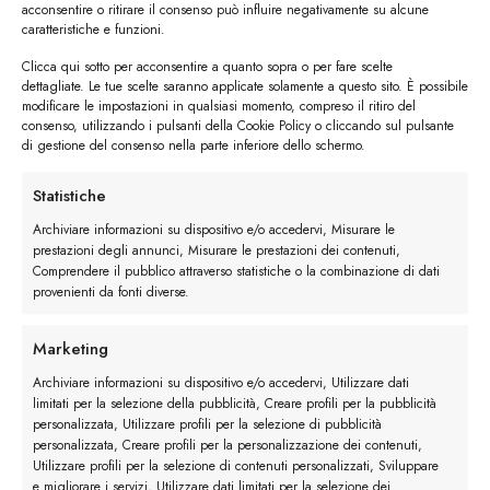
acconsentire o ritirare il consenso può influire negativamente su alcune
caratteristiche e funzioni.
Clicca qui sotto per acconsentire a quanto sopra o per fare scelte
dettagliate. Le tue scelte saranno applicate solamente a questo sito. È possibile
modificare le impostazioni in qualsiasi momento, compreso il ritiro del
#image_title
consenso, utilizzando i pulsanti della Cookie Policy o cliccando sul pulsante
di gestione del consenso nella parte inferiore dello schermo.
#image_title
Statistiche
Archiviare informazioni su dispositivo e/o accedervi, Misurare le
prestazioni degli annunci, Misurare le prestazioni dei contenuti,
I trackback sono chiusi, ma puoi
lasciare un commento
.
Comprendere il pubblico attraverso statistiche o la combinazione di dati
provenienti da fonti diverse.
Lascia un commento
Marketing
Devi essere
connesso
per inviare un commento.
Archiviare informazioni su dispositivo e/o accedervi, Utilizzare dati
limitati per la selezione della pubblicità, Creare profili per la pubblicità
personalizzata, Utilizzare profili per la selezione di pubblicità
personalizzata, Creare profili per la personalizzazione dei contenuti,
Utilizzare profili per la selezione di contenuti personalizzati, Sviluppare
e migliorare i servizi, Utilizzare dati limitati per la selezione dei