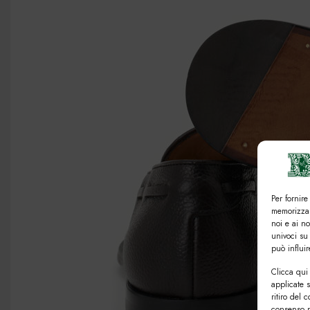
Per fornire
memorizzar
noi e ai n
univoci su
può influi
Clicca qui 
applicate 
ritiro del 
consenso n