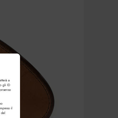
etterà a
o gli ID
consenso
no
ompreso il
 del