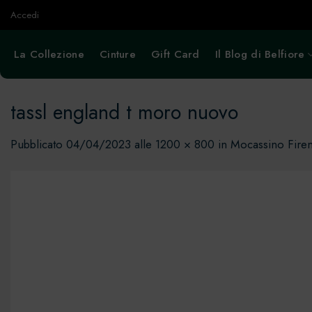
Salta
Accedi
ai
contenuti
La Collezione
Cinture
Gift Card
Il Blog di Belfiore
tassl england t moro nuovo
Pubblicato
04/04/2023
alle
1200 × 800
in
Mocassino Firenz