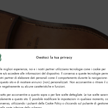
Gestisci la tua privacy
 le migliori esperienze, noi e i nostri partner utilizziamo tecnologie come i cookie per
e e/o accedere alle informazioni del dispositivo. Il consenso a queste tecnologie perm
ostri partner di elaborare dati personali come il comportamento durante la navigazione 
 questo sito e di mostrare annunci (non) personalizzati. Non acconsentire o ritirare il 
re negativamente su alcune caratteristiche e funzioni.
sotto per acconsentire a quanto sopra o per fare scelte dettagliate. Le tue scelte saran
solamente a questo sito. È possibile modificare le impostazioni in qualsiasi momento, c
consenso, utilizzando i pulsanti della Cookie Policy o cliccando sul pulsante di gestione
ella parte inferiore dello schermo.