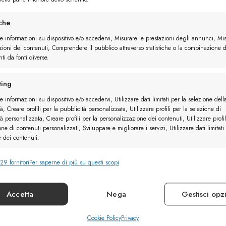
iche
re informazioni su dispositivo e/o accedervi, Misurare le prestazioni degli annunci, Mi
zioni dei contenuti, Comprendere il pubblico attraverso statistiche o la combinazione d
ti da fonti diverse.
ing
e informazioni su dispositivo e/o accedervi, Utilizzare dati limitati per la selezione dell
à, Creare profili per la pubblicità personalizzata, Utilizzare profili per la selezione di
à personalizzata, Creare profili per la personalizzazione dei contenuti, Utilizzare profil
one di contenuti personalizzati, Sviluppare e migliorare i servizi, Utilizzare dati limitati
e dei contenuti.
29 fornitori
Per saperne di più su questi scopi
nalità
Sempr
e combinare dati provenienti da altre fonti di dati, Collegare diversi
vi, Identificare i dispositivi in base alle informazioni trasmesse automaticamente.
Accetta
Nega
Gestisci opz
ire la sicurezza, prevenire e rilevare frodi, correggere
Cookie Policy
Privacy
Sempr