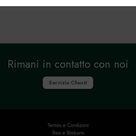
, Erogare e presentare pubblicità e contenuto.
Rimani in contatto con noi
Servizio Clienti
Termini e Condizioni
Resi e Rimborsi