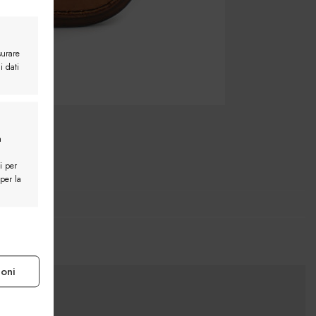
surare
i dati
a
i per
 per la
e attivo
ioni
e attivo