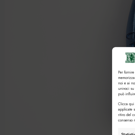
Per fornire
memorizzar
noi e ai n
univoci su
può influi
Clicca qui 
applicate 
ritiro del 
consenso n
Statist