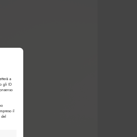
etterà a
o gli ID
consenso
no
ompreso il
 del