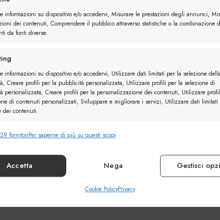
re informazioni su dispositivo e/o accedervi, Misurare le prestazioni degli annunci, Mi
zioni dei contenuti, Comprendere il pubblico attraverso statistiche o la combinazione d
ti da fonti diverse.
ing
e informazioni su dispositivo e/o accedervi, Utilizzare dati limitati per la selezione dell
à, Creare profili per la pubblicità personalizzata, Utilizzare profili per la selezione di
à personalizzata, Creare profili per la personalizzazione dei contenuti, Utilizzare profil
one di contenuti personalizzati, Sviluppare e migliorare i servizi, Utilizzare dati limitati
e dei contenuti.
29 fornitori
Per saperne di più su questi scopi
nalità
Sempr
e combinare dati provenienti da altre fonti di dati, Collegare diversi
vi, Identificare i dispositivi in base alle informazioni trasmesse automaticamente.
Accetta
Nega
Gestisci opz
ire la sicurezza, prevenire e rilevare frodi, correggere
Cookie Policy
Privacy
Sempr
, Erogare e presentare pubblicità e contenuto.