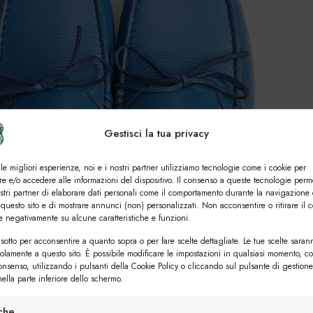
Gestisci la tua privacy
 le migliori esperienze, noi e i nostri partner utilizziamo tecnologie come i cookie per
e e/o accedere alle informazioni del dispositivo. Il consenso a queste tecnologie perm
ostri partner di elaborare dati personali come il comportamento durante la navigazione 
 questo sito e di mostrare annunci (non) personalizzati. Non acconsentire o ritirare il 
re negativamente su alcune caratteristiche e funzioni.
sotto per acconsentire a quanto sopra o per fare scelte dettagliate. Le tue scelte saran
solamente a questo sito. È possibile modificare le impostazioni in qualsiasi momento, c
consenso, utilizzando i pulsanti della Cookie Policy o cliccando sul pulsante di gestione
ella parte inferiore dello schermo.
iche