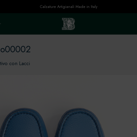
Calzature Artigianali Made in Italy
rro00002
ivo con Lacci