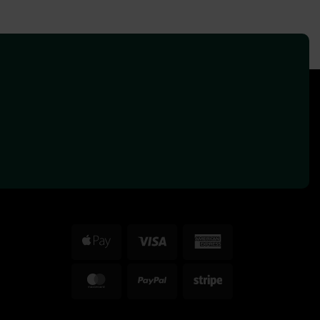
Apple
Visa
American
Pay
Express
MasterCard
PayPal
Stripe