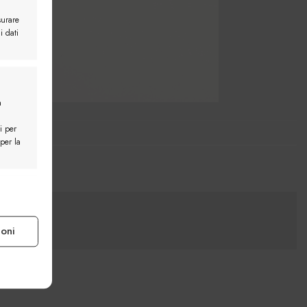
surare
i dati
a
i per
 per la
e attivo
ioni
e attivo