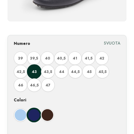
SVUOTA
Numero
39
39,5
40
40,5
41
41,5
42
42,5
43
43,5
44
44,5
45
45,5
46
46,5
47
Colori