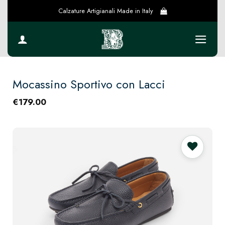
Salta
Calzature Artigianali Made in Italy
ai
contenuti
Mocassino Sportivo con Lacci
€
179.00
Preferiti