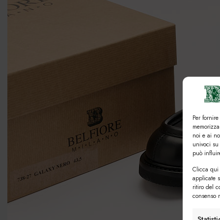
Per fornire
memorizzar
noi e ai n
univoci su
può influi
Clicca qui 
applicate 
ritiro del 
consenso n
Statist