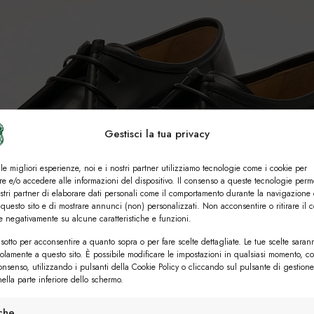
Gestisci la tua privacy
 le migliori esperienze, noi e i nostri partner utilizziamo tecnologie come i cookie per
e e/o accedere alle informazioni del dispositivo. Il consenso a queste tecnologie perm
ostri partner di elaborare dati personali come il comportamento durante la navigazione 
 questo sito e di mostrare annunci (non) personalizzati. Non acconsentire o ritirare il 
re negativamente su alcune caratteristiche e funzioni.
sotto per acconsentire a quanto sopra o per fare scelte dettagliate. Le tue scelte saran
solamente a questo sito. È possibile modificare le impostazioni in qualsiasi momento, c
consenso, utilizzando i pulsanti della Cookie Policy o cliccando sul pulsante di gestione
ella parte inferiore dello schermo.
iche