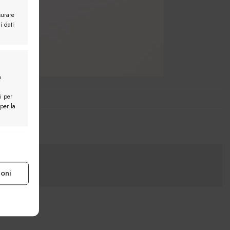
surare
i dati
a
i per
 per la
e attivo
ioni
e attivo