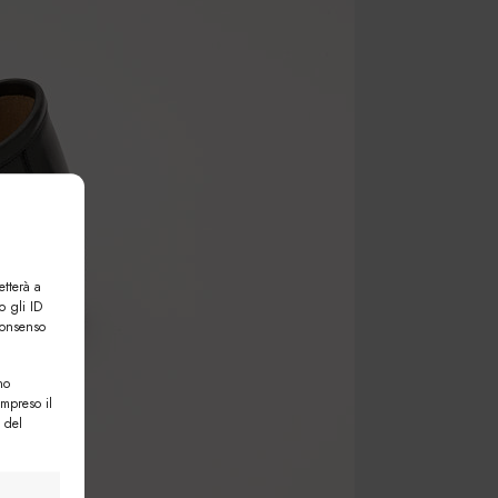
etterà a
o gli ID
consenso
no
ompreso il
 del