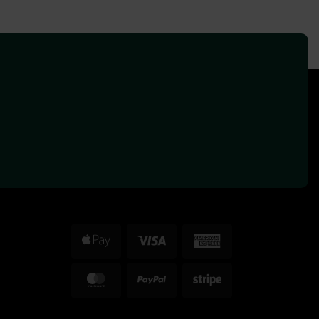
Apple
Visa
American
Pay
Express
MasterCard
PayPal
Stripe