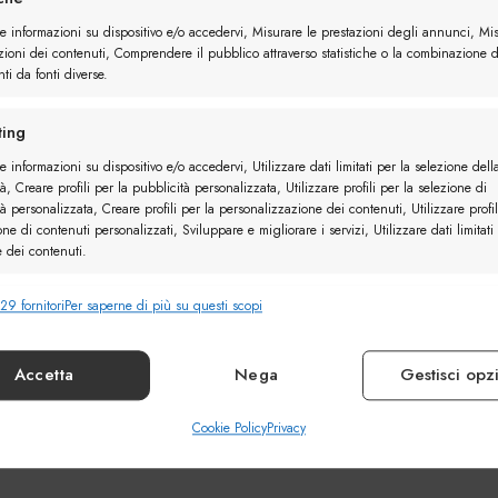
re informazioni su dispositivo e/o accedervi, Misurare le prestazioni degli annunci, Mi
zioni dei contenuti, Comprendere il pubblico attraverso statistiche o la combinazione d
ti da fonti diverse.
ing
e informazioni su dispositivo e/o accedervi, Utilizzare dati limitati per la selezione dell
à, Creare profili per la pubblicità personalizzata, Utilizzare profili per la selezione di
à personalizzata, Creare profili per la personalizzazione dei contenuti, Utilizzare profil
one di contenuti personalizzati, Sviluppare e migliorare i servizi, Utilizzare dati limitati
e dei contenuti.
29 fornitori
Per saperne di più su questi scopi
nalità
Sempr
e combinare dati provenienti da altre fonti di dati, Collegare diversi
vi, Identificare i dispositivi in base alle informazioni trasmesse automaticamente.
Accetta
Nega
Gestisci opz
ire la sicurezza, prevenire e rilevare frodi, correggere
Cookie Policy
Privacy
Sempr
, Erogare e presentare pubblicità e contenuto.