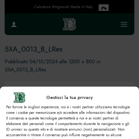
Salta
Calzature Artigianali Made in Italy
ai
contenuti
5XA_0013_B_LRes
Pubblicato
04/10/2024
alle
1200 × 800
in
5XA_0013_B_LRes
Gestisci la tua privacy
Per fornire le migliori esperienze, noi e i nostri partner utilizziamo tecnologie
come i cookie per memorizzare e/o accedere alle informazioni del dispositivo.
Il consenso a queste tecnologie permetterà a noi e ai nostri partner di
elaborare dati personali come il comportamento durante la navigazione o gli
ID univoci su questo sito e di mostrare annunci (non) personalizzati. Non
acconsentire o ritirare il consenso può influire negativamente su alcune