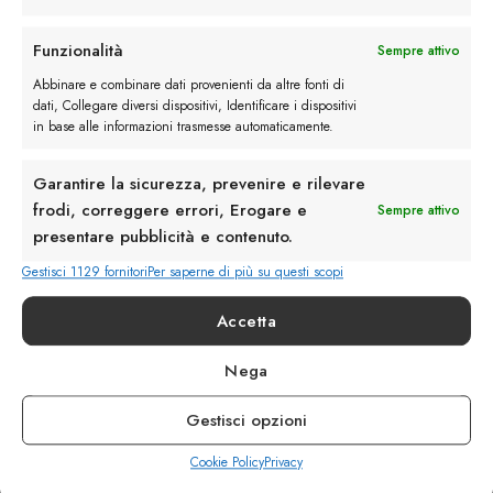
Rimani in contatto con noi
Funzionalità
Sempre attivo
Abbinare e combinare dati provenienti da altre fonti di
Servizio Clienti
dati, Collegare diversi dispositivi, Identificare i dispositivi
in base alle informazioni trasmesse automaticamente.
Garantire la sicurezza, prevenire e rilevare
frodi, correggere errori, Erogare e
Sempre attivo
presentare pubblicità e contenuto.
info@calzaturebelfiore.com
+39 02 468042
Gestisci 1129 fornitori
Per saperne di più su questi scopi
MI 20145 • Milano
Accetta
Via Belfiore 9
Nega
Termini e Condizioni
Resi e Rimborsi
Gestisci opzioni
Spedizioni
Privacy
Cookie Policy
Privacy