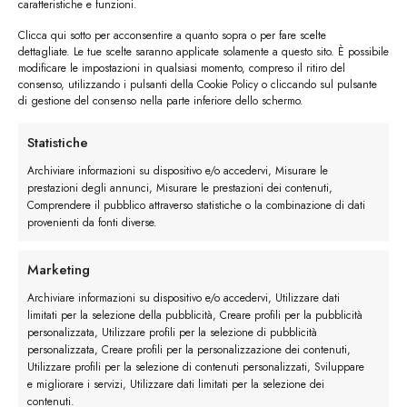
caratteristiche e funzioni.
Clicca qui sotto per acconsentire a quanto sopra o per fare scelte
dettagliate. Le tue scelte saranno applicate solamente a questo sito. È possibile
modificare le impostazioni in qualsiasi momento, compreso il ritiro del
consenso, utilizzando i pulsanti della Cookie Policy o cliccando sul pulsante
di gestione del consenso nella parte inferiore dello schermo.
I trackback sono chiusi, ma puoi
lasciare un commento
.
Statistiche
←
Precedente
Archiviare informazioni su dispositivo e/o accedervi, Misurare le
Successivo
→
prestazioni degli annunci, Misurare le prestazioni dei contenuti,
Comprendere il pubblico attraverso statistiche o la combinazione di dati
provenienti da fonti diverse.
Lascia un commento
Devi essere
connesso
per inviare un commento.
Marketing
Archiviare informazioni su dispositivo e/o accedervi, Utilizzare dati
limitati per la selezione della pubblicità, Creare profili per la pubblicità
personalizzata, Utilizzare profili per la selezione di pubblicità
personalizzata, Creare profili per la personalizzazione dei contenuti,
Utilizzare profili per la selezione di contenuti personalizzati, Sviluppare
e migliorare i servizi, Utilizzare dati limitati per la selezione dei
contenuti.