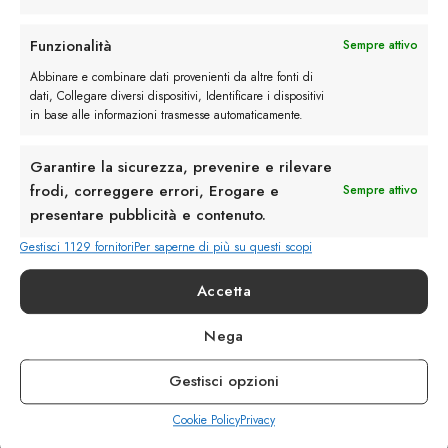
Rimani in contatto con noi
Funzionalità
Sempre attivo
Abbinare e combinare dati provenienti da altre fonti di
Servizio Clienti
dati, Collegare diversi dispositivi, Identificare i dispositivi
in base alle informazioni trasmesse automaticamente.
Garantire la sicurezza, prevenire e rilevare
frodi, correggere errori, Erogare e
Sempre attivo
presentare pubblicità e contenuto.
info@calzaturebelfiore.com
+39 02 468042
Gestisci 1129 fornitori
Per saperne di più su questi scopi
MI 20145 • Milano
Accetta
Via Belfiore 9
Nega
Termini e Condizioni
Resi e Rimborsi
Gestisci opzioni
Spedizioni
Privacy
Cookie Policy
Privacy