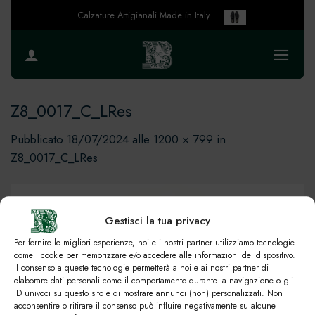
Salta
Calzature Artigianali Made in Italy
ai
contenuti
Z8_0017_C_LRes
Pubblicato
18/07/2024
alle
1200 × 799
in
Z8_0017_C_LRes
Gestisci la tua privacy
Per fornire le migliori esperienze, noi e i nostri partner utilizziamo tecnologie
come i cookie per memorizzare e/o accedere alle informazioni del dispositivo.
Il consenso a queste tecnologie permetterà a noi e ai nostri partner di
elaborare dati personali come il comportamento durante la navigazione o gli
ID univoci su questo sito e di mostrare annunci (non) personalizzati. Non
acconsentire o ritirare il consenso può influire negativamente su alcune