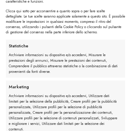
caratteristiche e funzioni.
Clicca qui sotto per acconsentire a quanto sopra o per fare scelte
dettagliate. Le tue scelte saranno applicate solamente a questo sito. È possibile
modificare le impostazioni in qualsiasi momento, compreso il ritiro del
consenso, utilizzando i pulsanti della Cookie Policy o cliccando sul pulsante
di gestione del consenso nella parte inferiore dello schermo.
I trackback sono chiusi, ma puoi
lasciare un commento
.
Statistiche
←
Precedente
Archiviare informazioni su dispositivo e/o accedervi, Misurare le
Successivo
→
prestazioni degli annunci, Misurare le prestazioni dei contenuti,
Comprendere il pubblico attraverso statistiche o la combinazione di dati
provenienti da fonti diverse.
Lascia un commento
Devi essere
connesso
per inviare un commento.
Marketing
Archiviare informazioni su dispositivo e/o accedervi, Utilizzare dati
limitati per la selezione della pubblicità, Creare profili per la pubblicità
personalizzata, Utilizzare profili per la selezione di pubblicità
personalizzata, Creare profili per la personalizzazione dei contenuti,
Utilizzare profili per la selezione di contenuti personalizzati, Sviluppare
e migliorare i servizi, Utilizzare dati limitati per la selezione dei
contenuti.