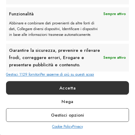
Rimani in contatto con noi
Funzionalità
Sempre attivo
Abbinare e combinare dati provenienti da altre fonti di
Servizio Clienti
dati, Collegare diversi dispositivi, Identificare i dispositivi
in base alle informazioni trasmesse automaticamente.
Garantire la sicurezza, prevenire e rilevare
frodi, correggere errori, Erogare e
Sempre attivo
presentare pubblicità e contenuto.
info@calzaturebelfiore.com
+39 02 468042
Gestisci 1129 fornitori
Per saperne di più su questi scopi
MI 20145 • Milano
Accetta
Via Belfiore 9
Nega
Termini e Condizioni
Resi e Rimborsi
Gestisci opzioni
Spedizioni
Privacy
Cookie Policy
Privacy