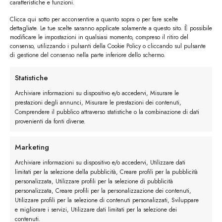
caratteristiche e funzioni.
Clicca qui sotto per acconsentire a quanto sopra o per fare scelte
dettagliate. Le tue scelte saranno applicate solamente a questo sito. È possibile
modificare le impostazioni in qualsiasi momento, compreso il ritiro del
consenso, utilizzando i pulsanti della Cookie Policy o cliccando sul pulsante
di gestione del consenso nella parte inferiore dello schermo.
I trackback sono chiusi, ma puoi
lasciare un commento
.
Statistiche
←
Precedente
Archiviare informazioni su dispositivo e/o accedervi, Misurare le
Successivo
→
prestazioni degli annunci, Misurare le prestazioni dei contenuti,
Comprendere il pubblico attraverso statistiche o la combinazione di dati
provenienti da fonti diverse.
Lascia un commento
Devi essere
connesso
per inviare un commento.
Marketing
Archiviare informazioni su dispositivo e/o accedervi, Utilizzare dati
limitati per la selezione della pubblicità, Creare profili per la pubblicità
personalizzata, Utilizzare profili per la selezione di pubblicità
personalizzata, Creare profili per la personalizzazione dei contenuti,
Utilizzare profili per la selezione di contenuti personalizzati, Sviluppare
e migliorare i servizi, Utilizzare dati limitati per la selezione dei
contenuti.