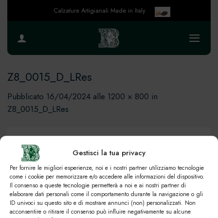
Salta
Calzature Artigianali Made in Italy
ai
contenuti
Z8_0015_D_LRes
Pubblicato
16/04/2024
alle
1200 × 800
in
Z8_0015_D_LRes
Gestisci la tua privacy
Per fornire le migliori esperienze, noi e i nostri partner utilizziamo tecnologie
come i cookie per memorizzare e/o accedere alle informazioni del dispositivo.
Il consenso a queste tecnologie permetterà a noi e ai nostri partner di
elaborare dati personali come il comportamento durante la navigazione o gli
ID univoci su questo sito e di mostrare annunci (non) personalizzati. Non
acconsentire o ritirare il consenso può influire negativamente su alcune