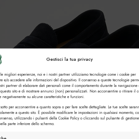
Gestisci la tua privacy
 le migliori esperienze, noi e i nostri partner utilizziamo tecnologie come i cookie per
e e/o accedere alle informazioni del dispositivo. Il consenso a queste tecnologie perm
ostri partner di elaborare dati personali come il comportamento durante la navigazione 
 questo sito e di mostrare annunci (non) personalizzati. Non acconsentire o ritirare il 
re negativamente su alcune caratteristiche e funzioni.
sotto per acconsentire a quanto sopra o per fare scelte dettagliate. Le tue scelte saran
solamente a questo sito. È possibile modificare le impostazioni in qualsiasi momento, c
consenso, utilizzando i pulsanti della Cookie Policy o cliccando sul pulsante di gestione
ella parte inferiore dello schermo.
iche