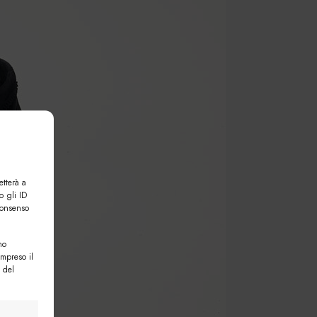
etterà a
o gli ID
consenso
no
ompreso il
 del