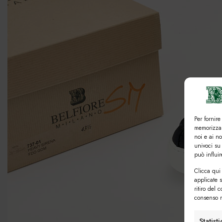
Per fornire
memorizzar
noi e ai n
univoci su
può influi
Clicca qui 
applicate 
ritiro del 
consenso n
Statist