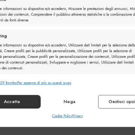
re informazioni su dispositivo e/o accedervi, Misurare le prestazioni degli annunci, Mi
zioni dei contenuti, Comprendere il pubblico attraverso statistiche o la combinazione d
ti da fonti diverse.
ing
e informazioni su dispositivo e/o accedervi, Utilizzare dati limitati per la selezione dell
à, Creare profili per la pubblicità personalizzata, Utilizzare profili per la selezione di
à personalizzata, Creare profili per la personalizzazione dei contenuti, Utilizzare profil
one di contenuti personalizzati, Sviluppare e migliorare i servizi, Utilizzare dati limitati
e dei contenuti.
29 fornitori
Per saperne di più su questi scopi
nalità
Sempr
e combinare dati provenienti da altre fonti di dati, Collegare diversi
vi, Identificare i dispositivi in base alle informazioni trasmesse automaticamente.
Accetta
Nega
Gestisci opz
ire la sicurezza, prevenire e rilevare frodi, correggere
Cookie Policy
Privacy
Sempr
, Erogare e presentare pubblicità e contenuto.