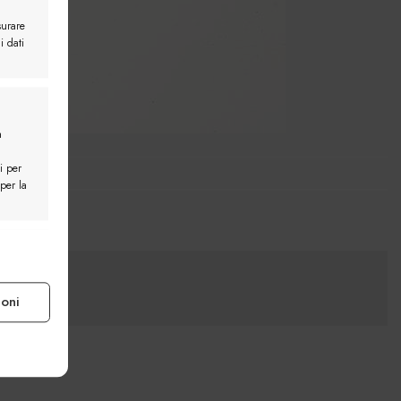
surare
i dati
a
i per
 per la
e attivo
ioni
e attivo