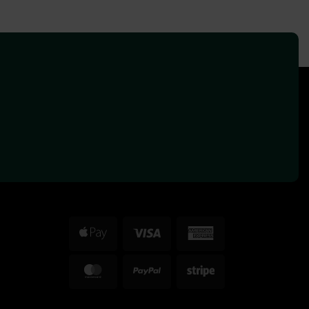
Apple
Visa
American
Pay
Express
MasterCard
PayPal
Stripe