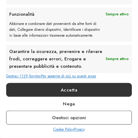
Rimani in contatto con noi
Funzionalità
Sempre attivo
Abbinare e combinare dati provenienti da altre fonti di
Servizio Clienti
dati, Collegare diversi dispositivi, Identificare i dispositivi
in base alle informazioni trasmesse automaticamente.
Garantire la sicurezza, prevenire e rilevare
frodi, correggere errori, Erogare e
Sempre attivo
presentare pubblicità e contenuto.
info@calzaturebelfiore.com
+39 02 468042
Gestisci 1129 fornitori
Per saperne di più su questi scopi
MI 20145 • Milano
Accetta
Via Belfiore 9
Nega
Termini e Condizioni
Resi e Rimborsi
Gestisci opzioni
Spedizioni
Privacy
Cookie Policy
Privacy