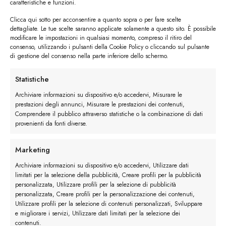
caratteristiche e funzioni.
Clicca qui sotto per acconsentire a quanto sopra o per fare scelte
dettagliate. Le tue scelte saranno applicate solamente a questo sito. È possibile
modificare le impostazioni in qualsiasi momento, compreso il ritiro del
consenso, utilizzando i pulsanti della Cookie Policy o cliccando sul pulsante
di gestione del consenso nella parte inferiore dello schermo.
I trackback sono chiusi, ma puoi
lasciare un commento
.
Statistiche
←
Precedente
Archiviare informazioni su dispositivo e/o accedervi, Misurare le
Successivo
→
prestazioni degli annunci, Misurare le prestazioni dei contenuti,
Comprendere il pubblico attraverso statistiche o la combinazione di dati
provenienti da fonti diverse.
Lascia un commento
Devi essere
connesso
per inviare un commento.
Marketing
Archiviare informazioni su dispositivo e/o accedervi, Utilizzare dati
limitati per la selezione della pubblicità, Creare profili per la pubblicità
personalizzata, Utilizzare profili per la selezione di pubblicità
personalizzata, Creare profili per la personalizzazione dei contenuti,
Utilizzare profili per la selezione di contenuti personalizzati, Sviluppare
e migliorare i servizi, Utilizzare dati limitati per la selezione dei
contenuti.