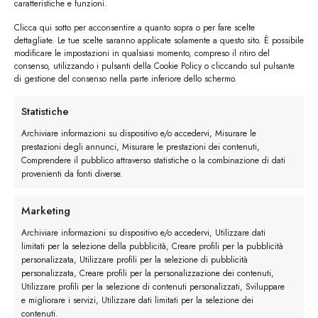
caratteristiche e funzioni.
Clicca qui sotto per acconsentire a quanto sopra o per fare scelte
dettagliate. Le tue scelte saranno applicate solamente a questo sito. È possibile
modificare le impostazioni in qualsiasi momento, compreso il ritiro del
consenso, utilizzando i pulsanti della Cookie Policy o cliccando sul pulsante
di gestione del consenso nella parte inferiore dello schermo.
I trackback sono chiusi, ma puoi
lasciare un commento
.
Statistiche
←
Precedente
Archiviare informazioni su dispositivo e/o accedervi, Misurare le
Successivo
→
prestazioni degli annunci, Misurare le prestazioni dei contenuti,
Comprendere il pubblico attraverso statistiche o la combinazione di dati
provenienti da fonti diverse.
Lascia un commento
Devi essere
connesso
per inviare un commento.
Marketing
Archiviare informazioni su dispositivo e/o accedervi, Utilizzare dati
limitati per la selezione della pubblicità, Creare profili per la pubblicità
personalizzata, Utilizzare profili per la selezione di pubblicità
personalizzata, Creare profili per la personalizzazione dei contenuti,
Utilizzare profili per la selezione di contenuti personalizzati, Sviluppare
e migliorare i servizi, Utilizzare dati limitati per la selezione dei
contenuti.