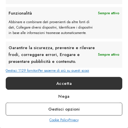
Rimani in contatto con noi
Funzionalità
Sempre attivo
Abbinare e combinare dati provenienti da altre fonti di
Servizio Clienti
dati, Collegare diversi dispositivi, Identificare i dispositivi
in base alle informazioni trasmesse automaticamente.
Garantire la sicurezza, prevenire e rilevare
frodi, correggere errori, Erogare e
Sempre attivo
presentare pubblicità e contenuto.
info@calzaturebelfiore.com
+39 02 468042
Gestisci 1129 fornitori
Per saperne di più su questi scopi
MI 20145 • Milano
Accetta
Via Belfiore 9
Nega
Termini e Condizioni
Resi e Rimborsi
Gestisci opzioni
Spedizioni
Privacy
Cookie Policy
Privacy