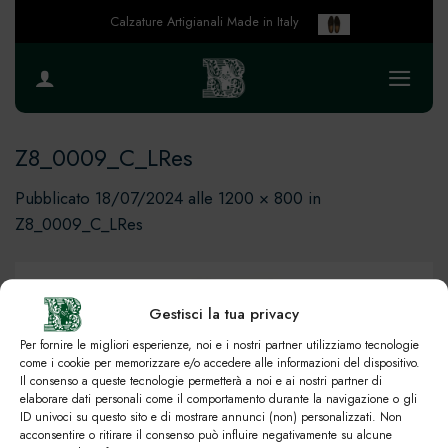
Salta
Calzature Artigianali Made in Italy
ai
contenuti
Z8_0009_C_LRes
Pubblicato
18/07/2024
alle
1200 × 800
in
Z8_0009_C_LRes
Gestisci la tua privacy
Per fornire le migliori esperienze, noi e i nostri partner utilizziamo tecnologie
come i cookie per memorizzare e/o accedere alle informazioni del dispositivo.
Il consenso a queste tecnologie permetterà a noi e ai nostri partner di
elaborare dati personali come il comportamento durante la navigazione o gli
ID univoci su questo sito e di mostrare annunci (non) personalizzati. Non
acconsentire o ritirare il consenso può influire negativamente su alcune