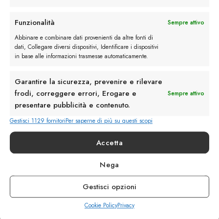
Rimani in contatto con noi
Funzionalità
Sempre attivo
Abbinare e combinare dati provenienti da altre fonti di
Servizio Clienti
dati, Collegare diversi dispositivi, Identificare i dispositivi
in base alle informazioni trasmesse automaticamente.
Garantire la sicurezza, prevenire e rilevare
frodi, correggere errori, Erogare e
Sempre attivo
presentare pubblicità e contenuto.
info@calzaturebelfiore.com
+39 02 468042
Gestisci 1129 fornitori
Per saperne di più su questi scopi
MI 20145 • Milano
Accetta
Via Belfiore 9
Nega
Termini e Condizioni
Resi e Rimborsi
Gestisci opzioni
Spedizioni
Privacy
Cookie Policy
Privacy