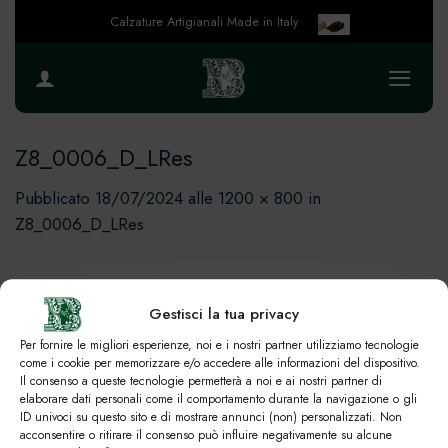
Salta
Calzature Artigianali Made in Italy
ai
contenuti
Z8_0006_D_LRes
Pubblicato
18/07/2024
alle
1200 × 800
in
Z8_0006_D_LRes
Gestisci la tua privacy
Per fornire le migliori esperienze, noi e i nostri partner utilizziamo tecnologie
come i cookie per memorizzare e/o accedere alle informazioni del dispositivo.
Il consenso a queste tecnologie permetterà a noi e ai nostri partner di
elaborare dati personali come il comportamento durante la navigazione o gli
ID univoci su questo sito e di mostrare annunci (non) personalizzati. Non
acconsentire o ritirare il consenso può influire negativamente su alcune