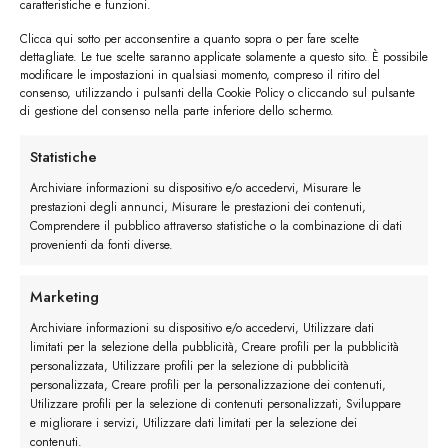
caratteristiche e funzioni.
Clicca qui sotto per acconsentire a quanto sopra o per fare scelte
dettagliate. Le tue scelte saranno applicate solamente a questo sito. È possibile
modificare le impostazioni in qualsiasi momento, compreso il ritiro del
consenso, utilizzando i pulsanti della Cookie Policy o cliccando sul pulsante
di gestione del consenso nella parte inferiore dello schermo.
I trackback sono chiusi, ma puoi
lasciare un commento
.
Statistiche
←
Precedente
Archiviare informazioni su dispositivo e/o accedervi, Misurare le
Successivo
→
prestazioni degli annunci, Misurare le prestazioni dei contenuti,
Comprendere il pubblico attraverso statistiche o la combinazione di dati
provenienti da fonti diverse.
Lascia un commento
Devi essere
connesso
per inviare un commento.
Marketing
Archiviare informazioni su dispositivo e/o accedervi, Utilizzare dati
limitati per la selezione della pubblicità, Creare profili per la pubblicità
personalizzata, Utilizzare profili per la selezione di pubblicità
personalizzata, Creare profili per la personalizzazione dei contenuti,
Utilizzare profili per la selezione di contenuti personalizzati, Sviluppare
e migliorare i servizi, Utilizzare dati limitati per la selezione dei
contenuti.