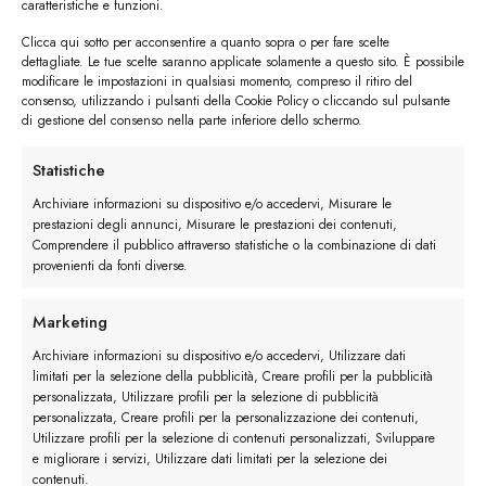
caratteristiche e funzioni.
Clicca qui sotto per acconsentire a quanto sopra o per fare scelte
dettagliate. Le tue scelte saranno applicate solamente a questo sito. È possibile
modificare le impostazioni in qualsiasi momento, compreso il ritiro del
consenso, utilizzando i pulsanti della Cookie Policy o cliccando sul pulsante
di gestione del consenso nella parte inferiore dello schermo.
I trackback sono chiusi, ma puoi
lasciare un commento
.
Statistiche
←
Precedente
Archiviare informazioni su dispositivo e/o accedervi, Misurare le
Successivo
→
prestazioni degli annunci, Misurare le prestazioni dei contenuti,
Comprendere il pubblico attraverso statistiche o la combinazione di dati
provenienti da fonti diverse.
Lascia un commento
Devi essere
connesso
per inviare un commento.
Marketing
Archiviare informazioni su dispositivo e/o accedervi, Utilizzare dati
limitati per la selezione della pubblicità, Creare profili per la pubblicità
personalizzata, Utilizzare profili per la selezione di pubblicità
personalizzata, Creare profili per la personalizzazione dei contenuti,
Utilizzare profili per la selezione di contenuti personalizzati, Sviluppare
e migliorare i servizi, Utilizzare dati limitati per la selezione dei
contenuti.