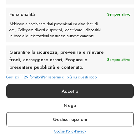
Rimani in contatto con noi
Funzionalità
Sempre attivo
Abbinare e combinare dati provenienti da altre fonti di
Servizio Clienti
dati, Collegare diversi dispositivi, Identificare i dispositivi
in base alle informazioni trasmesse automaticamente.
Garantire la sicurezza, prevenire e rilevare
frodi, correggere errori, Erogare e
Sempre attivo
presentare pubblicità e contenuto.
info@calzaturebelfiore.com
+39 02 468042
Gestisci 1129 fornitori
Per saperne di più su questi scopi
MI 20145 • Milano
Accetta
Via Belfiore 9
Nega
Termini e Condizioni
Resi e Rimborsi
Gestisci opzioni
Spedizioni
Privacy
Cookie Policy
Privacy