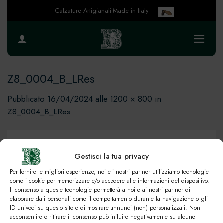
Salta
Calzature Artigianali Made in Italy
ai
contenuti
Z8_0004_B_LRes
Pubblicato
16/04/2024
alle
1200 × 800
in
Z8_0004_B_LRes
Gestisci la tua privacy
Per fornire le migliori esperienze, noi e i nostri partner utilizziamo tecnologie
come i cookie per memorizzare e/o accedere alle informazioni del dispositivo.
Il consenso a queste tecnologie permetterà a noi e ai nostri partner di
elaborare dati personali come il comportamento durante la navigazione o gli
ID univoci su questo sito e di mostrare annunci (non) personalizzati. Non
acconsentire o ritirare il consenso può influire negativamente su alcune