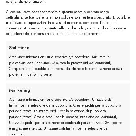
caratteristiche e funzioni.
Clicca qui sotto per acconsentire a quanto sopra o per fare scelte
dettagliate. Le tue scelte saranno applicate solamente a questo sito. È possibile
modificare le impostazioni in qualsiasi momento, compreso il ritiro del
consenso, utilizzando i pulsanti della Cookie Policy o cliccando sul pulsante
di gestione del consenso nella parte inferiore dello schermo.
I trackback sono chiusi, ma puoi
lasciare un commento
.
Statistiche
←
Precedente
Archiviare informazioni su dispositivo e/o accedervi, Misurare le
Successivo
→
prestazioni degli annunci, Misurare le prestazioni dei contenuti,
Comprendere il pubblico attraverso statistiche o la combinazione di dati
provenienti da fonti diverse.
Lascia un commento
Devi essere
connesso
per inviare un commento.
Marketing
Archiviare informazioni su dispositivo e/o accedervi, Utilizzare dati
limitati per la selezione della pubblicità, Creare profili per la pubblicità
personalizzata, Utilizzare profili per la selezione di pubblicità
personalizzata, Creare profili per la personalizzazione dei contenuti,
Utilizzare profili per la selezione di contenuti personalizzati, Sviluppare
e migliorare i servizi, Utilizzare dati limitati per la selezione dei
contenuti.