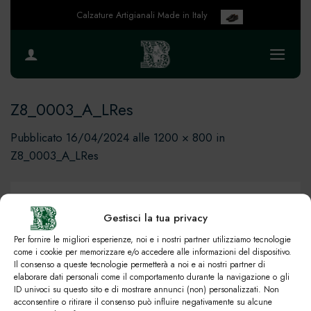
Salta
Calzature Artigianali Made in Italy
ai
contenuti
Z8_0003_A_LRes
Pubblicato
16/04/2024
alle
1200 × 800
in
Z8_0003_A_LRes
Gestisci la tua privacy
Per fornire le migliori esperienze, noi e i nostri partner utilizziamo tecnologie
come i cookie per memorizzare e/o accedere alle informazioni del dispositivo.
Il consenso a queste tecnologie permetterà a noi e ai nostri partner di
elaborare dati personali come il comportamento durante la navigazione o gli
ID univoci su questo sito e di mostrare annunci (non) personalizzati. Non
acconsentire o ritirare il consenso può influire negativamente su alcune