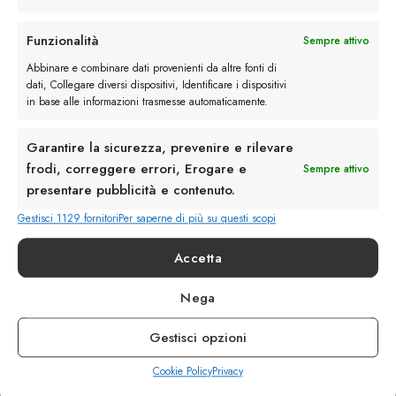
Rimani in contatto con noi
Funzionalità
Sempre attivo
Abbinare e combinare dati provenienti da altre fonti di
Servizio Clienti
dati, Collegare diversi dispositivi, Identificare i dispositivi
in base alle informazioni trasmesse automaticamente.
Garantire la sicurezza, prevenire e rilevare
frodi, correggere errori, Erogare e
Sempre attivo
presentare pubblicità e contenuto.
info@calzaturebelfiore.com
+39 02 468042
Gestisci 1129 fornitori
Per saperne di più su questi scopi
MI 20145 • Milano
Accetta
Via Belfiore 9
Nega
Termini e Condizioni
Resi e Rimborsi
Gestisci opzioni
Spedizioni
Privacy
Cookie Policy
Privacy