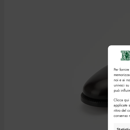
Per fornire
memorizzar
noi e ai n
univoci su
può influi
Clicca qui 
applicate 
ritiro del 
consenso n
Statist