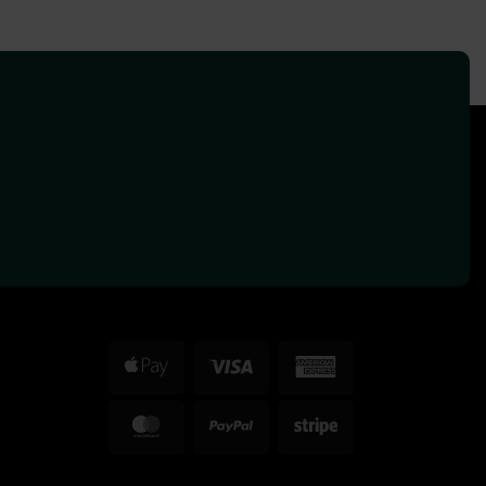
Apple
Visa
American
Pay
Express
MasterCard
PayPal
Stripe