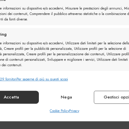
re informazioni su dispositivo e/o accedervi, Misurare le prestazioni degli annunci, Mi
zioni dei contenuti, Comprendere il pubblico attraverso statistiche o la combinazione d
ti da fonti diverse.
ing
e informazioni su dispositivo e/o accedervi, Utilizzare dati limitati per la selezione dell
à, Creare profili per la pubblicità personalizzata, Utilizzare profili per la selezione di
à personalizzata, Creare profili per la personalizzazione dei contenuti, Utilizzare profil
one di contenuti personalizzati, Sviluppare e migliorare i servizi, Utilizzare dati limitati
e dei contenuti.
29 fornitori
Per saperne di più su questi scopi
nalità
Sempr
e combinare dati provenienti da altre fonti di dati, Collegare diversi
vi, Identificare i dispositivi in base alle informazioni trasmesse automaticamente.
Accetta
Nega
Gestisci opz
ire la sicurezza, prevenire e rilevare frodi, correggere
Cookie Policy
Privacy
Sempr
, Erogare e presentare pubblicità e contenuto.