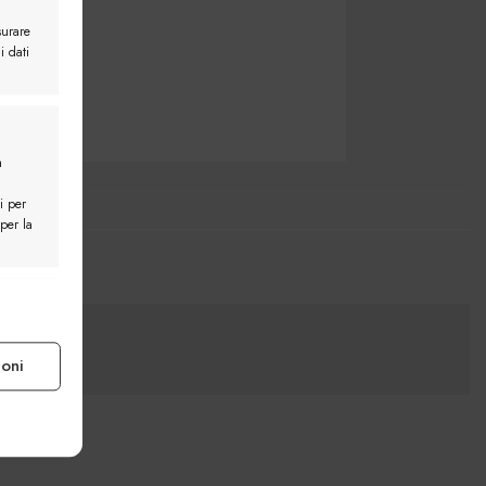
surare
i dati
a
i per
 per la
e attivo
ioni
e attivo