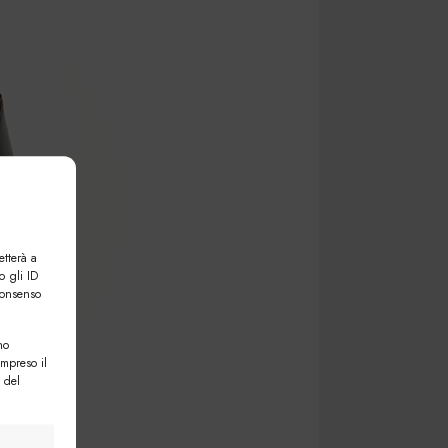
etterà a
o gli ID
consenso
no
ompreso il
 del