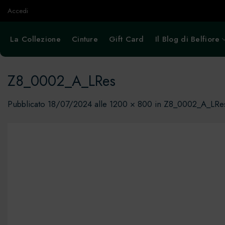
Salta
Accedi
ai
contenuti
La Collezione
Cinture
Gift Card
Il Blog di Belfiore
Z8_0002_A_LRes
Pubblicato
18/07/2024
alle
1200 × 800
in
Z8_0002_A_LRe