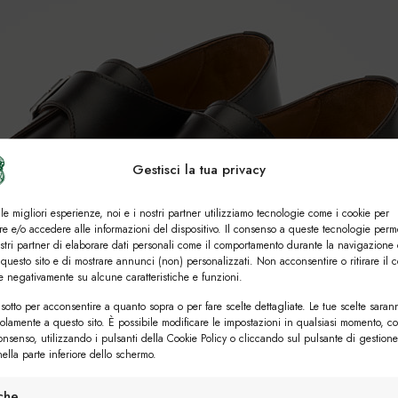
Gestisci la tua privacy
 le migliori esperienze, noi e i nostri partner utilizziamo tecnologie come i cookie per
e e/o accedere alle informazioni del dispositivo. Il consenso a queste tecnologie perm
ostri partner di elaborare dati personali come il comportamento durante la navigazione 
 questo sito e di mostrare annunci (non) personalizzati. Non acconsentire o ritirare il 
re negativamente su alcune caratteristiche e funzioni.
sotto per acconsentire a quanto sopra o per fare scelte dettagliate. Le tue scelte saran
solamente a questo sito. È possibile modificare le impostazioni in qualsiasi momento, c
consenso, utilizzando i pulsanti della Cookie Policy o cliccando sul pulsante di gestione
ella parte inferiore dello schermo.
iche